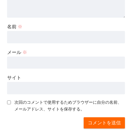
名前
※
メール
※
サイト
次回のコメントで使用するためブラウザーに自分の名前、
メールアドレス、サイトを保存する。