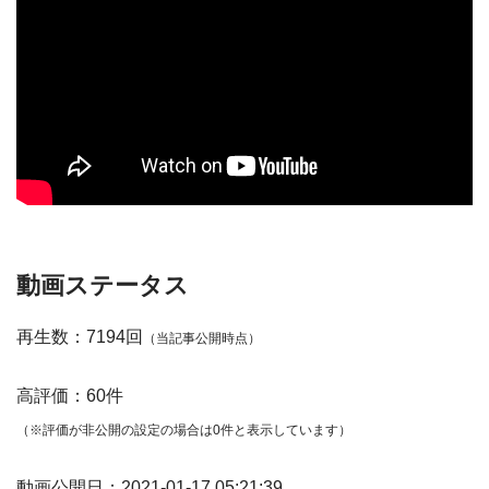
動画ステータス
再生数：7194回
（当記事公開時点）
高評価：60件
（※評価が非公開の設定の場合は0件と表示しています）
動画公開日：2021-01-17 05:21:39