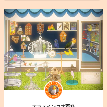
オカメインコ大百科