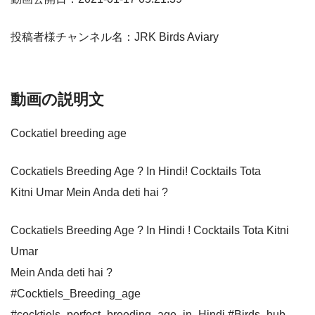
投稿者様チャンネル名：JRK Birds Aviary
動画の説明文
Cockatiel breeding age
Cockatiels Breeding Age ? In Hindi! Cocktails Tota
Kitni Umar Mein Anda deti hai ?
Cockatiels Breeding Age ? In Hindi ! Cocktails Tota Kitni
Umar
Mein Anda deti hai ?
#Cocktiels_Breeding_age
#cocktiels_perfect_breeding_age_in_Hindi #Birds_hub