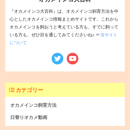
『オカメインコ大百科』は、オカメインコ飼育方法を中
心としたオカメインコ情報まとめサイトです。これから
オカメインコを飼おうと考えている方も、すでに飼って
いる方も、ぜひ目を通してみてくださいね♪ ☞
当サイト
について
カテゴリー
オカメインコ飼育方法
日替りオカメ動画