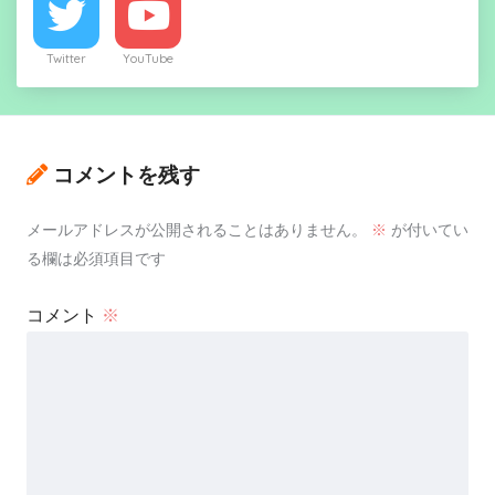
Twitter
YouTube
コメントを残す
メールアドレスが公開されることはありません。
※
が付いてい
る欄は必須項目です
コメント
※