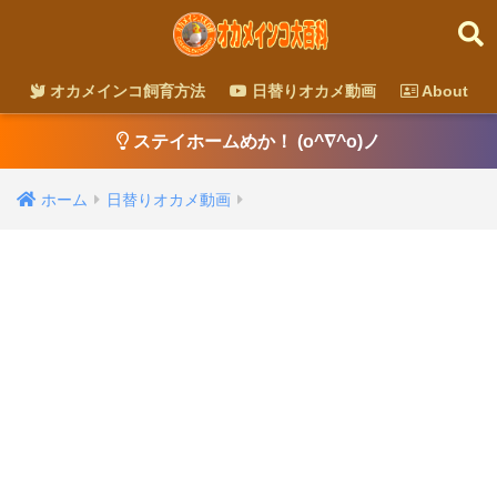
オカメインコ飼育方法
日替りオカメ動画
About
ステイホームめか！ (o^∇^o)ノ
ホーム
日替りオカメ動画