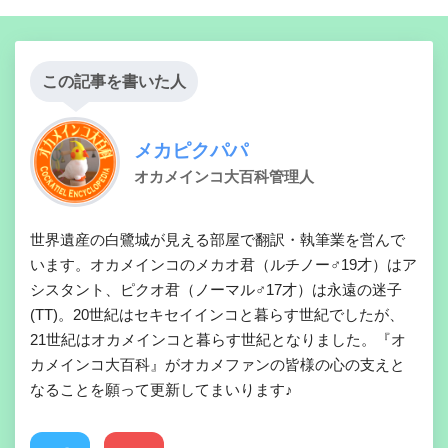
この記事を書いた人
メカピクパパ
オカメインコ大百科管理人
世界遺産の白鷺城が見える部屋で翻訳・執筆業を営んで
います。オカメインコのメカオ君（ルチノー♂19才）はア
シスタント、ピクオ君（ノーマル♂17才）は永遠の迷子
(TT)。20世紀はセキセイインコと暮らす世紀でしたが、
21世紀はオカメインコと暮らす世紀となりました。『オ
カメインコ大百科』がオカメファンの皆様の心の支えと
なることを願って更新してまいります♪