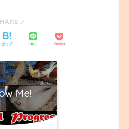
SHARE
LINE
はてブ
Pocket
low Me!