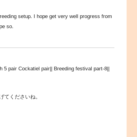
breeding setup. I hope get very well progress from
pe so.
ockatiel pair|| Breeding festival part-8||
げてくださいね。