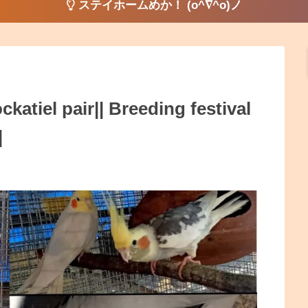
ステイホームめか！ (o^∇^o)ノ
ckatiel pair|| Breeding festival
|