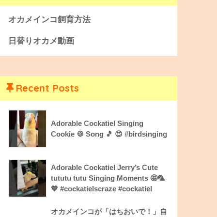
オカメインコ飼育方法
日替りオカメ動画
Recent Posts
Adorable Cockatiel Singing
Cookie 🍪 Song 🎵 😍 #birdsinging
Adorable Cockatiel Jerry’s Cute
tututu tutu Singing Moments 🤩🦜
💖 #cockatielscraze #cockatiel
オカメインコが「はちおいで！」自