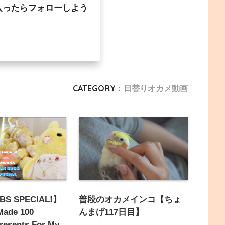
入ったらフォローしよう
CATEGORY :
日替りオカメ動画
BS SPECIAL!】
普段のオカメインコ【ちょ
Made 100
んまげ117日目】
Presents For My