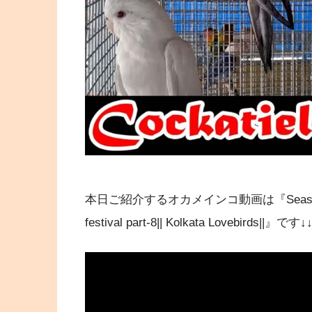
本日ご紹介するオカメインコ動画は『Season start wit
festival part-8|| Kolkata Lovebirds||』です↓