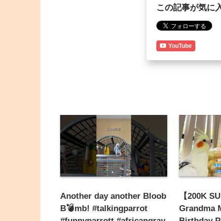
この記事が気に
YouTube
Another day another Bloob
【200K SU
B💣mb! #talkingparrot
Grandma 
#funnyparrott #africangray
Birthday 