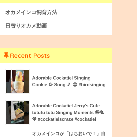
オカメインコ飼育方法
日替りオカメ動画
Recent Posts
Adorable Cockatiel Singing
Cookie 🍪 Song 🎵 😍 #birdsinging
Adorable Cockatiel Jerry’s Cute
tututu tutu Singing Moments 🤩🦜
💖 #cockatielscraze #cockatiel
オカメインコが「はちおいで！」自