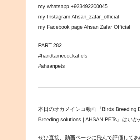
my whatsapp +923492200045
my Instagram Ahsan_zafar_official
my Facebook page Ahsan Zafar Official
PART 282
#handtamecockatiels
#ahsanpets
本日のオカメインコ動画『Birds Breeding Business
Breeding solutions | AHSAN PETs
ぜひ直接、動画ページに飛んで評価してあ