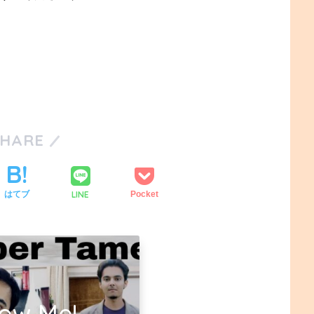
SHARE
LINE
はてブ
Pocket
low Me!