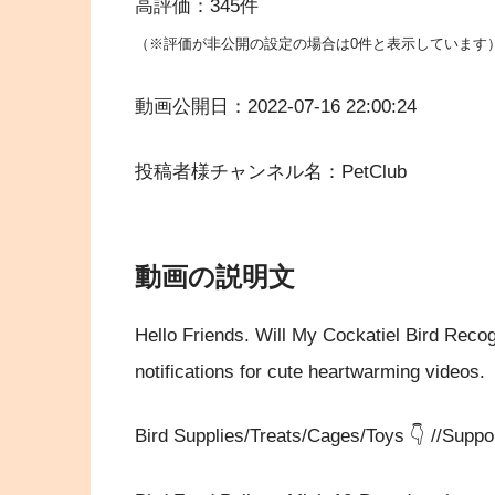
高評価：345件
（※評価が非公開の設定の場合は0件と表示しています
動画公開日：2022-07-16 22:00:24
投稿者様チャンネル名：PetClub
動画の説明文
Hello Friends. Will My Cockatiel Bird Reco
notifications for cute heartwarming videos.
Bird Supplies/Treats/Cages/Toys 👇 //Suppor