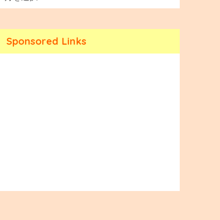
Sponsored Links