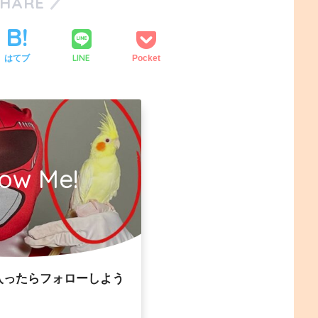
SHARE
LINE
はてブ
Pocket
low Me!
入ったらフォローしよう