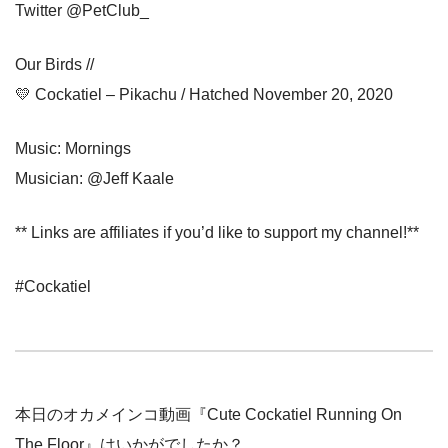
Twitter @PetClub_
Our Birds //
💛 Cockatiel – Pikachu / Hatched November 20, 2020
Music: Mornings
Musician: @Jeff Kaale
** Links are affiliates if you’d like to support my channel!**
#Cockatiel
本日のオカメインコ動画『Cute Cockatiel Running On
The Floor』はいかがでしたか？