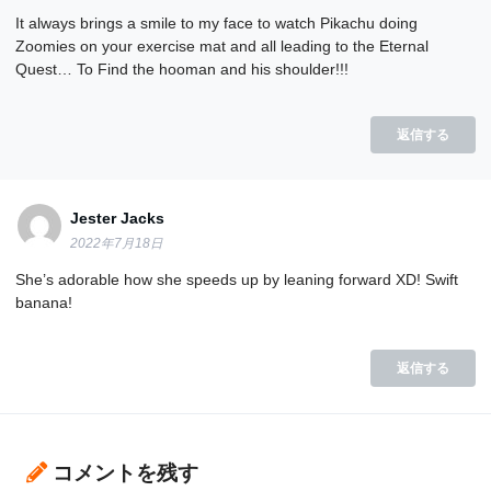
It always brings a smile to my face to watch Pikachu doing
Zoomies on your exercise mat and all leading to the Eternal
Quest… To Find the hooman and his shoulder!!!
返信する
Jester Jacks
2022年7月18日
She’s adorable how she speeds up by leaning forward XD! Swift
banana!
返信する
コメントを残す