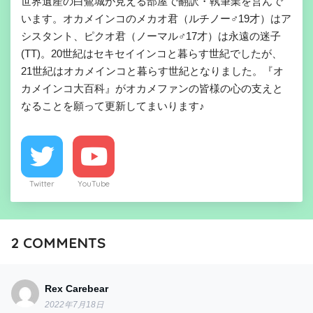
世界遺産の白鷺城が見える部屋で翻訳・執筆業を営んで
います。オカメインコのメカオ君（ルチノー♂19才）はア
シスタント、ピクオ君（ノーマル♂17才）は永遠の迷子
(TT)。20世紀はセキセイインコと暮らす世紀でしたが、
21世紀はオカメインコと暮らす世紀となりました。『オ
カメインコ大百科』がオカメファンの皆様の心の支えと
なることを願って更新してまいります♪
Twitter
YouTube
2
COMMENTS
Rex Carebear
2022年7月18日