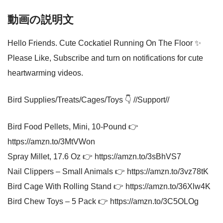
動画の説明文
Hello Friends. Cute Cockatiel Running On The Floor ✨
Please Like, Subscribe and turn on notifications for cute
heartwarming videos.
Bird Supplies/Treats/Cages/Toys 👇 //Support//
Bird Food Pellets, Mini, 10-Pound 👉
https://amzn.to/3MtVWon
Spray Millet, 17.6 Oz 👉 https://amzn.to/3sBhVS7
Nail Clippers – Small Animals 👉 https://amzn.to/3vz78tK
Bird Cage With Rolling Stand 👉 https://amzn.to/36Xlw4K
Bird Chew Toys – 5 Pack 👉 https://amzn.to/3C5OLOg