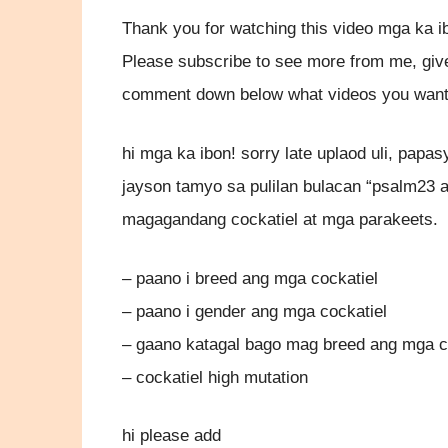
Thank you for watching this video mga ka i
Please subscribe to see more from me, give
comment down below what videos you want 
hi mga ka ibon! sorry late uplaod uli, papas
jayson tamyo sa pulilan bulacan “psalm23 
magagandang cockatiel at mga parakeets.
– paano i breed ang mga cockatiel
– paano i gender ang mga cockatiel
– gaano katagal bago mag breed ang mga c
– cockatiel high mutation
hi please add