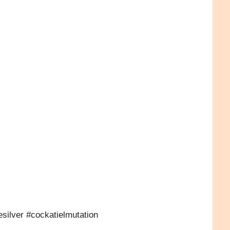
）
esilver #cockatielmutation