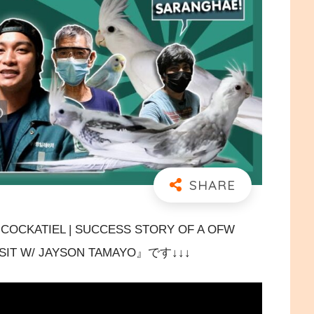
IEL | SUCCESS STORY OF A OFW
VISIT W/ JAYSON TAMAYO』です↓↓↓