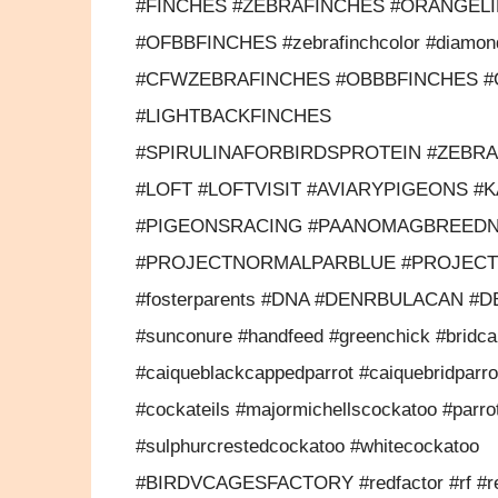
#FINCHES #ZEBRAFINCHES #ORANGEL
#OFBBFINCHES #zebrafinchcolor #diamondf
#CFWZEBRAFINCHES #OBBBFINCHES #O
#LIGHTBACKFINCHES
#SPIRULINAFORBIRDSPROTEIN #ZEBR
#LOFT #LOFTVISIT #AVIARYPIGEONS #K
#PIGEONSRACING #PAANOMAGBREEDN
#PROJECTNORMALPARBLUE #PROJECTRED
#fosterparents #DNA #DENRBULACAN #
#sunconure #handfeed #greenchick #bridca
#caiqueblackcappedparrot #caiquebridparro
#cockateils #majormichellscockatoo #parro
#sulphurcrestedcockatoo #whitecockatoo
#BIRDVCAGESFACTORY #redfactor #rf #red