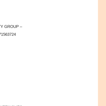
TY GROUP –
071563724