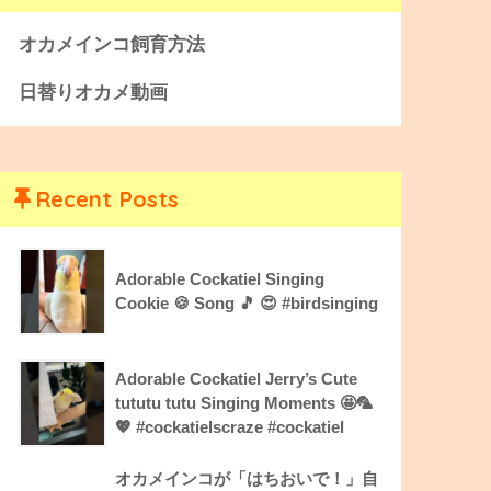
オカメインコ飼育方法
日替りオカメ動画
Recent Posts
Adorable Cockatiel Singing
Cookie 🍪 Song 🎵 😍 #birdsinging
Adorable Cockatiel Jerry’s Cute
tututu tutu Singing Moments 🤩🦜
💖 #cockatielscraze #cockatiel
オカメインコが「はちおいで！」自