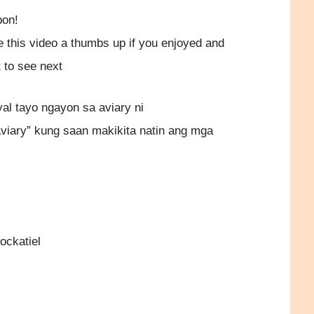
bon!
 this video a thumbs up if you enjoyed and
to see next
yal tayo ngayon sa aviary ni
aviary” kung saan makikita natin ang mga
ockatiel