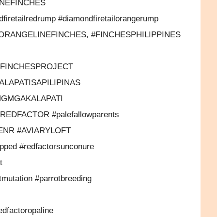
INEFINCHES
iretailredrump #diamondfiretailorangerump
RANGELINEFINCHES, #FINCHESPHILIPPINES
AFINCHESPROJECT
ALAPATISAPILIPINAS
GMGAKALAPATI
FACTOR #palefallowparents
DENR #AVIARYLOFT
pped #redfactorsunconure
t
tmutation #parrotbreeding
factoropaline