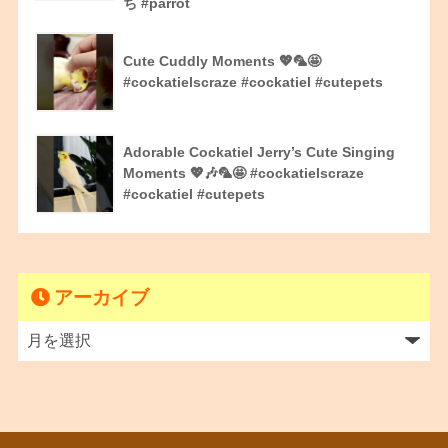
ち #parrot
Cute Cuddly Moments 💖🦜🤩
#cockatielscraze #cockatiel #cutepets
Adorable Cockatiel Jerry’s Cute Singing
Moments 💖🎶🦜🤩 #cockatielscraze
#cockatiel #cutepets
アーカイブ