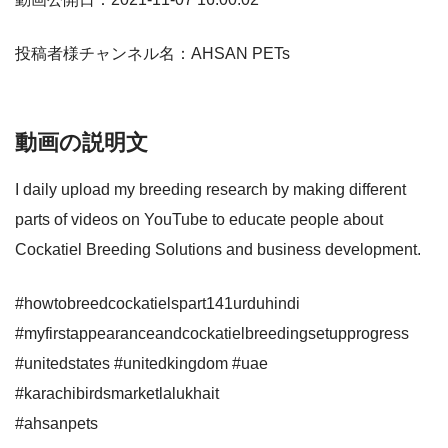
投稿者様チャンネル名：AHSAN PETs
動画の説明文
I daily upload my breeding research by making different
parts of videos on YouTube to educate people about
Cockatiel Breeding Solutions and business development.
#howtobreedcockatielspart141urduhindi
#myfirstappearanceandcockatielbreedingsetupprogress
#unitedstates #unitedkingdom #uae
#karachibirdsmarketlalukhait
#ahsanpets