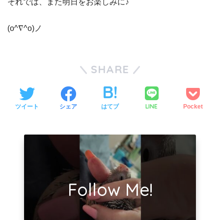
それでは、また明日をお楽しみに♪
(o^∇^o)ノ
SHARE
LINE
ツイート
シェア
はてブ
Pocket
Follow Me!