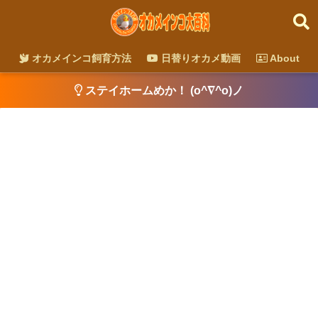
オカメインコ飼育方法
日替りオカメ動画
About
ステイホームめか！ (o^∇^o)ノ