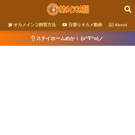
オカメインコ飼育方法
日替りオカメ動画
About
ステイホームめか！ (o^∇^o)ノ