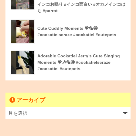
インコお喋り #インコ面白い #オカメインコは
ち #parrot
Cute Cuddly Moments 💖🦜🤩
#cockatielscraze #cockatiel #cutepets
Adorable Cockatiel Jerry’s Cute Singing
Moments 💖🎶🦜🤩 #cockatielscraze
#cockatiel #cutepets
アーカイブ