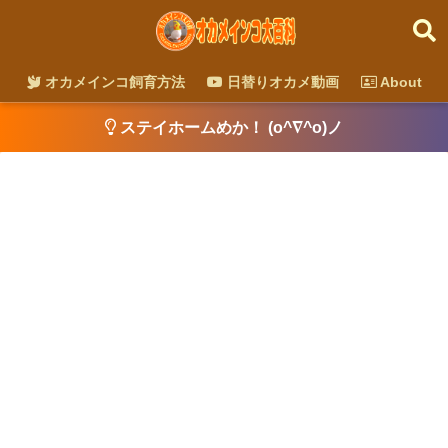
オカメインコ飼育方法
日替りオカメ動画
About
ステイホームめか！ (o^∇^o)ノ