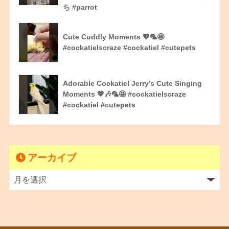
ち #parrot
Cute Cuddly Moments 💖🦜🤩
#cockatielscraze #cockatiel #cutepets
Adorable Cockatiel Jerry’s Cute Singing
Moments 💖🎶🦜🤩 #cockatielscraze
#cockatiel #cutepets
アーカイブ