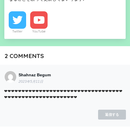
Twitter
YouTube
2
COMMENTS
Shahnaz Begum
2023年5月11日
❤❤❤❤❤❤❤❤❤❤❤❤❤❤❤❤❤❤❤❤❤❤❤❤❤❤❤❤❤❤❤❤❤❤
❤❤❤❤❤❤❤❤❤❤❤❤❤❤❤❤❤❤❤❤❤
返信する