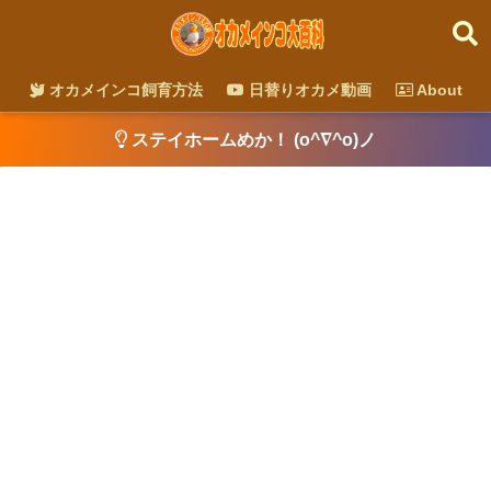
オカメインコ飼育方法
日替りオカメ動画
About
ステイホームめか！ (o^∇^o)ノ