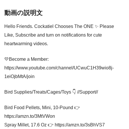
動画の説明文
Hello Friends. Cockatiel Chooses The ONE ✨ Please
Like, Subscribe and turn on notifications for cute
heartwarming videos.
💛Become a Member:
https://www.youtube.com/channel/UCwuC1H39wio8j-
1eiOjbMtA/join
Bird Supplies/Treats/Cages/Toys 👇 //Support//
Bird Food Pellets, Mini, 10-Pound 👉
https://amzn.to/3MtVWon
Spray Millet, 17.6 Oz 👉 https://amzn.to/3sBhVS7