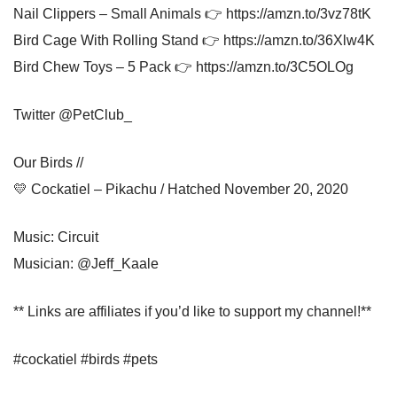
Nail Clippers – Small Animals 👉 https://amzn.to/3vz78tK
Bird Cage With Rolling Stand 👉 https://amzn.to/36Xlw4K
Bird Chew Toys – 5 Pack 👉 https://amzn.to/3C5OLOg
Twitter @PetClub_
Our Birds //
💛 Cockatiel – Pikachu / Hatched November 20, 2020
Music: Circuit
Musician: @Jeff_Kaale
** Links are affiliates if you’d like to support my channel!**
#cockatiel #birds #pets