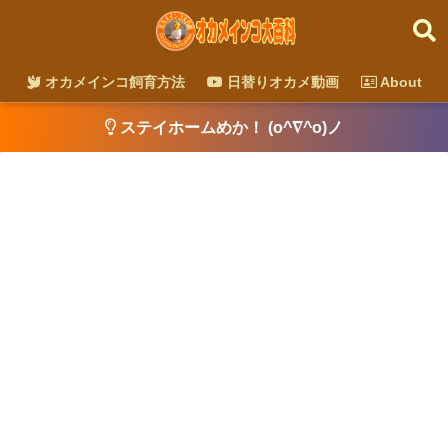
オカメインコ飼育方法
日替りオカメ動画
About
ステイホームめか！ (o^∇^o)ノ