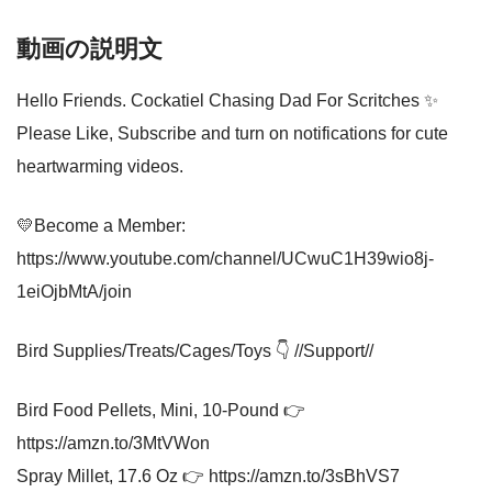
動画の説明文
Hello Friends. Cockatiel Chasing Dad For Scritches ✨
Please Like, Subscribe and turn on notifications for cute
heartwarming videos.
💛Become a Member:
https://www.youtube.com/channel/UCwuC1H39wio8j-
1eiOjbMtA/join
Bird Supplies/Treats/Cages/Toys 👇 //Support//
Bird Food Pellets, Mini, 10-Pound 👉
https://amzn.to/3MtVWon
Spray Millet, 17.6 Oz 👉 https://amzn.to/3sBhVS7