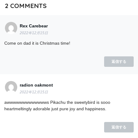
2
COMMENTS
Rex Carebear
2022年12月15日
Come on dad it is Christmas time!
返信する
radion oakmont
2022年12月15日
awwwwwwwwwwwwws Pikachu the sweetybird is sooo
heartmeltingly adorable just pure joy and happiness.
返信する