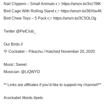
Nail Clippers – Small Animals 👉 https://amzn.to/3vz78tK
Bird Cage With Rolling Stand 👉 https://amzn.to/36Xlw4K
Bird Chew Toys – 5 Pack 👉 https://amzn.to/3C5OLOg
Twitter @PetClub_
Our Birds //
💛 Cockatiel – Pikachu / Hatched November 20, 2020
Music: Sweet
Musician: @LiQWYD
** Links are affiliates if you’d like to support my channel!**
#cockatiel #birds #pets