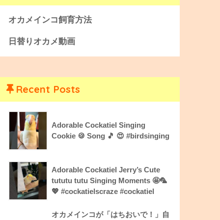
オカメインコ飼育方法
日替りオカメ動画
Recent Posts
Adorable Cockatiel Singing
Cookie 🍪 Song 🎵 😍 #birdsinging
Adorable Cockatiel Jerry’s Cute
tututu tutu Singing Moments 🤩🦜
💖 #cockatielscraze #cockatiel
オカメインコが「はちおいで！」自