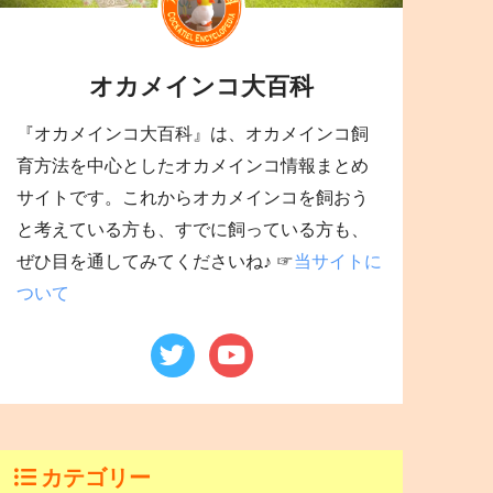
オカメインコ大百科
『オカメインコ大百科』は、オカメインコ飼
育方法を中心としたオカメインコ情報まとめ
サイトです。これからオカメインコを飼おう
と考えている方も、すでに飼っている方も、
ぜひ目を通してみてくださいね♪ ☞
当サイトに
ついて
カテゴリー