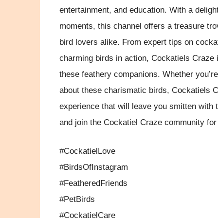
entertainment, and education. With a deligh
moments, this channel offers a treasure tro
bird lovers alike. From expert tips on cocka
charming birds in action, Cockatiels Craze is
these feathery companions. Whether you’re
about these charismatic birds, Cockatiels 
experience that will leave you smitten with 
and join the Cockatiel Craze community for 
#CockatielLove
#BirdsOfInstagram
#FeatheredFriends
#PetBirds
#CockatielCare