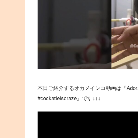
本日ご紹介するオカメインコ動画は『Adorable Cockat
#cockatielscraze』です↓↓↓