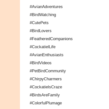
#AvianAdventures
#BirdWatching
#CutePets
#BirdLovers
#FeatheredCompanions
#CockatielLife
#AvianEnthusiasts
#BirdVideos
#PetBirdCommunity
#ChirpyCharmers
#CockatielsCraze
#BirdsAreFamily
#ColorfulPlumage