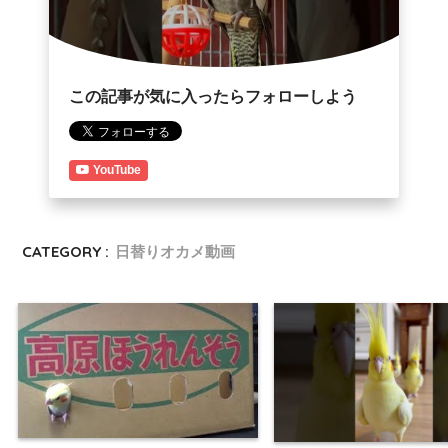
この記事が気に入ったらフォローしよう
YouTube
CATEGORY :
日替りオカメ動画