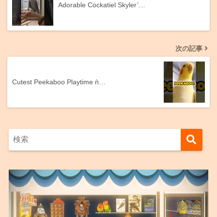
Adorable Cockatiel Skyler’…
次の記事
Cutest Peekaboo Playtime ǹ…