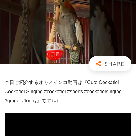
本日ご紹介するオカメインコ動画は『Cute Cockatiel ||
Cockatiel Singing #cockatiel #shorts #cockatielsinging
#ginger #funny』です↓↓↓