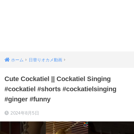
ホーム
日替りオカメ動画
Cute Cockatiel || Cockatiel Singing
#cockatiel #shorts #cockatielsinging
#ginger #funny
2024年8月5日