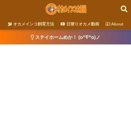
オカメインコ飼育方法
日替りオカメ動画
About
ステイホームめか！ (o^∇^o)ノ