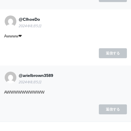
@ClhoeDo
2024年8月5日
Awwww❤
返信する
@arielbrown3589
2024年8月5日
AWWWWWWWWWW
返信する