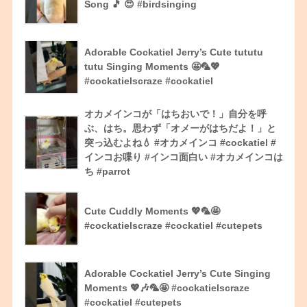
Song 🎵 😍 #birdsinging
Adorable Cockatiel Jerry’s Cute tututu
tutu Singing Moments 🤩🦜💖
#cockatielscraze #cockatiel
オカメインコが「はちおいで！」自分を呼
ぶ、はち。思わず「オメーがはちだよ！」と
突っ込むよね💧 #オカメインコ #cockatiel #
インコお喋り #インコ面白い #オカメインコは
ち #parrot
Cute Cuddly Moments 💖🦜🤩
#cockatielscraze #cockatiel #cutepets
Adorable Cockatiel Jerry’s Cute Singing
Moments 💖🎶🦜🤩 #cockatielscraze
#cockatiel #cutepets