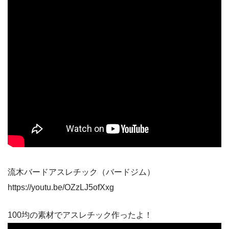
流木バードアスレチック（バードジム）
https://youtu.be/OZzLJ5ofXxg
100均の素材でアスレチック作ったよ！