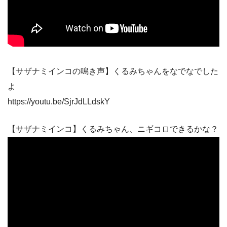
【サザナミインコの鳴き声】くるみちゃんをなでなでした
よ
https://youtu.be/SjrJdLLdskY
【サザナミインコ】くるみちゃん、ニギコロできるかな？