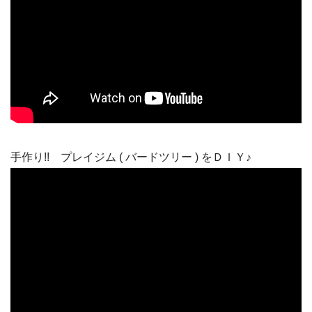
手作り!! プレイジム ( バードツリー ) をＤＩＹ♪