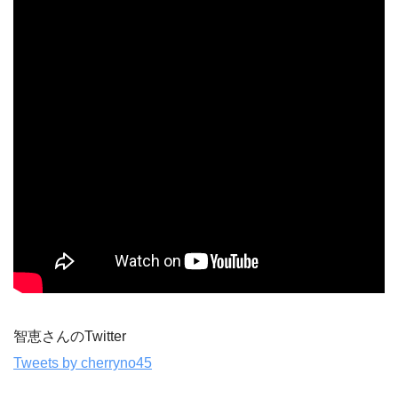
智恵さんのTwitter
Tweets by cherryno45