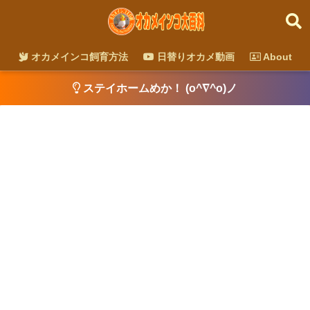
オカメインコ飼育方法
日替りオカメ動画
About
ステイホームめか！ (o^∇^o)ノ