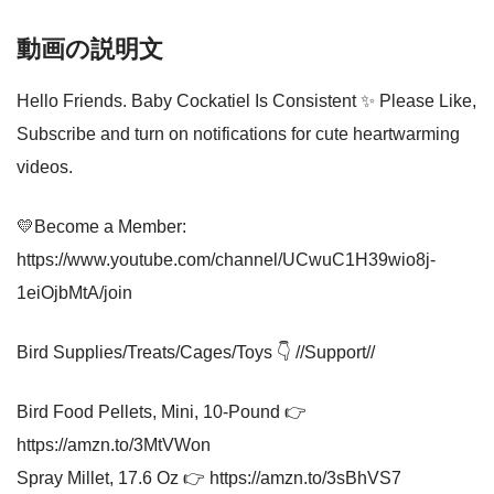
動画の説明文
Hello Friends. Baby Cockatiel Is Consistent ✨ Please Like,
Subscribe and turn on notifications for cute heartwarming
videos.
💛Become a Member:
https://www.youtube.com/channel/UCwuC1H39wio8j-
1eiOjbMtA/join
Bird Supplies/Treats/Cages/Toys 👇 //Support//
Bird Food Pellets, Mini, 10-Pound 👉
https://amzn.to/3MtVWon
Spray Millet, 17.6 Oz 👉 https://amzn.to/3sBhVS7