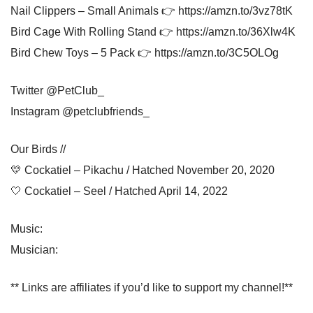
Nail Clippers – Small Animals 👉 https://amzn.to/3vz78tK
Bird Cage With Rolling Stand 👉 https://amzn.to/36Xlw4K
Bird Chew Toys – 5 Pack 👉 https://amzn.to/3C5OLOg
Twitter @PetClub_
Instagram @petclubfriends_
Our Birds //
💛 Cockatiel – Pikachu / Hatched November 20, 2020
🤍 Cockatiel – Seel / Hatched April 14, 2022
Music:
Musician:
** Links are affiliates if you’d like to support my channel!**