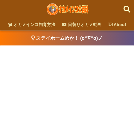
オカメインコ飼育方法
日替りオカメ動画
About
ステイホームめか！ (o^∇^o)ノ