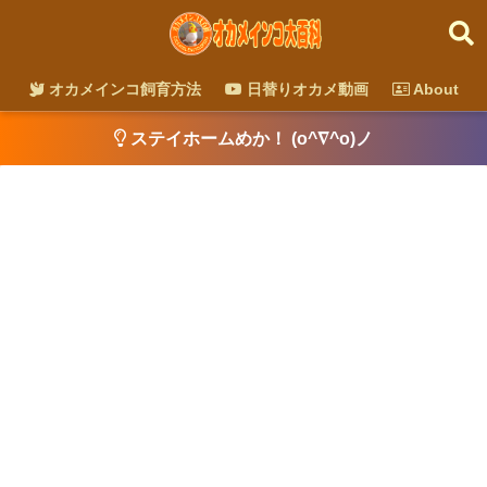
オカメインコ飼育方法
日替りオカメ動画
About
ステイホームめか！ (o^∇^o)ノ