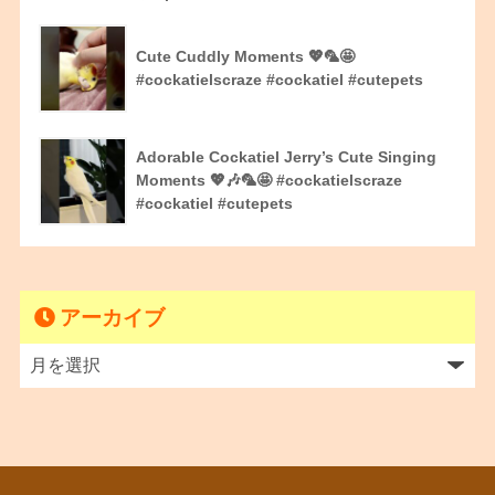
Cute Cuddly Moments 💖🦜🤩
#cockatielscraze #cockatiel #cutepets
Adorable Cockatiel Jerry’s Cute Singing
Moments 💖🎶🦜🤩 #cockatielscraze
#cockatiel #cutepets
アーカイブ