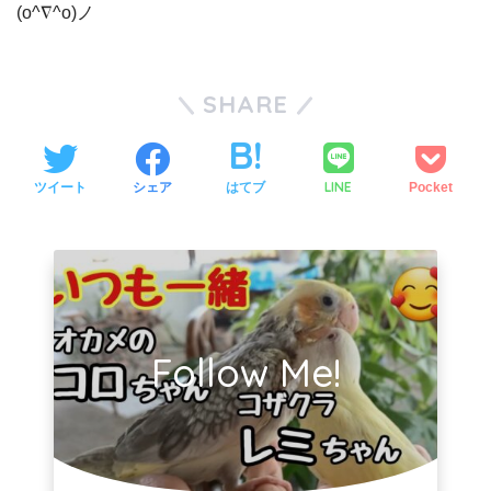
(o^∇^o)ノ
SHARE
LINE
ツイート
シェア
はてブ
Pocket
Follow Me!