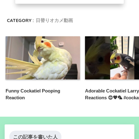
CATEGORY :
日替りオカメ動画
Funny Cockatiel Pooping
Adorable Cockatiel Larry
Reaction
Reactions 😍💖🦜 #cocka
この記事を書いた人