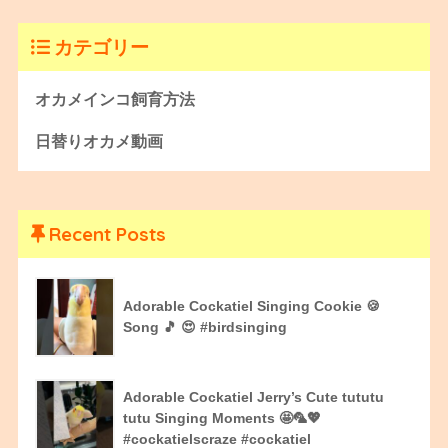
カテゴリー
オカメインコ飼育方法
日替りオカメ動画
Recent Posts
Adorable Cockatiel Singing Cookie 🍪
Song 🎵 😍 #birdsinging
Adorable Cockatiel Jerry’s Cute tututu
tutu Singing Moments 🤩🦜💖
#cockatielscraze #cockatiel