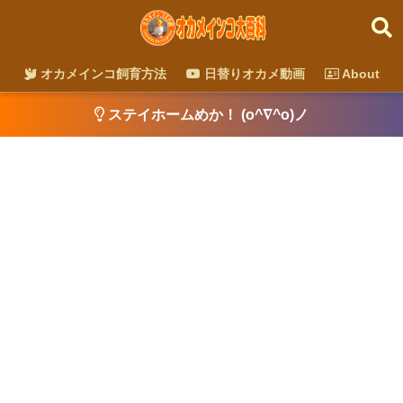
オカメインコ飼育方法
日替りオカメ動画
About
ステイホームめか！ (o^∇^o)ノ