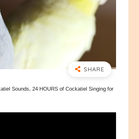
s, 24 HOURS of Cockatiel Singing for