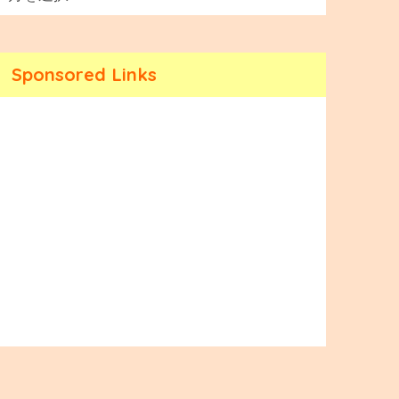
Sponsored Links