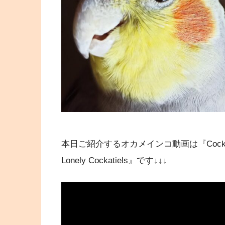
本日ご紹介するオカメインコ動画は『Cockatiel Sound
Lonely Cockatiels』です↓↓↓