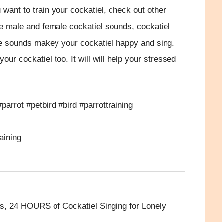
ou want to train your cockatiel, check out other
re male and female cockatiel sounds, cockatiel
ese sounds makey your cockatiel happy and sing.
our cockatiel too. It will will help your stressed
parrot #petbird #bird #parrottraining
aining
OURS of Cockatiel Singing for Lonely