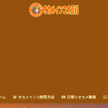
ーム
オカメインコ飼育方法
日替りオカメ動画