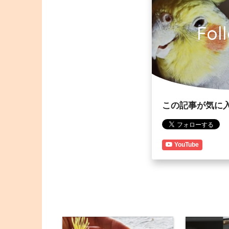
Fol
この記事が気に
YouTube