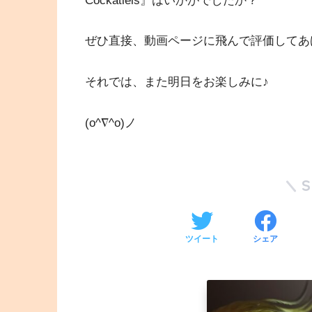
Cockatiels』はいかがでしたか？
ぜひ直接、動画ページに飛んで評価してあ
それでは、また明日をお楽しみに♪
(o^∇^o)ノ
ツイート
シェア