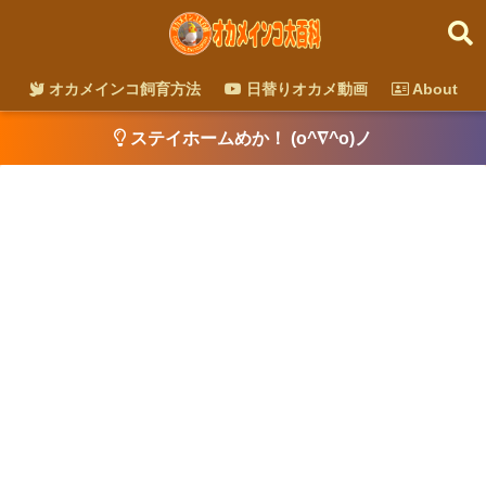
オカメインコ飼育方法
日替りオカメ動画
About
ステイホームめか！ (o^∇^o)ノ