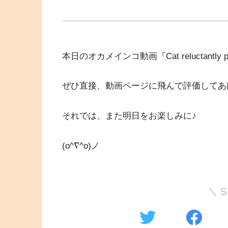
本日のオカメインコ動画『Cat reluctantly pe
ぜひ直接、動画ページに飛んで評価してあ
それでは、また明日をお楽しみに♪
(o^∇^o)ノ