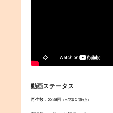
動画ステータス
再生数：2239回
（当記事公開時点）