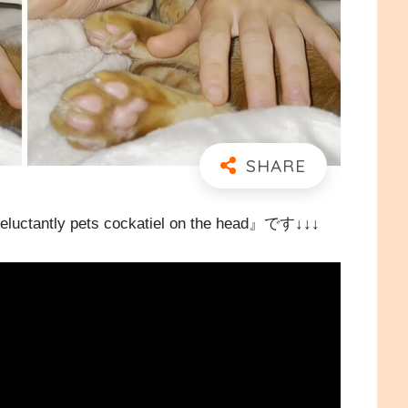
y pets cockatiel on the head』です↓↓↓