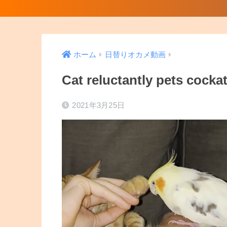
ホーム
日替りオカメ動画
Cat reluctantly pets cockat
2021年3月25日