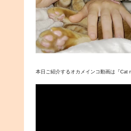
本日ご紹介するオカメインコ動画は『Cat reluctantl