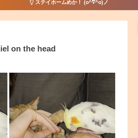
ステイホームめか！ (o^∇^o)ノ
iel on the head