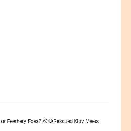
athery Foes? 😯😄Rescued Kitty Meets