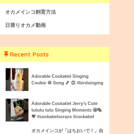
オカメインコ飼育方法
日替りオカメ動画
Recent Posts
Adorable Cockatiel Singing
Cookie 🍪 Song 🎵 😍 #birdsinging
Adorable Cockatiel Jerry’s Cute
tututu tutu Singing Moments 🤩🦜
💖 #cockatielscraze #cockatiel
オカメインコが「はちおいで！」自