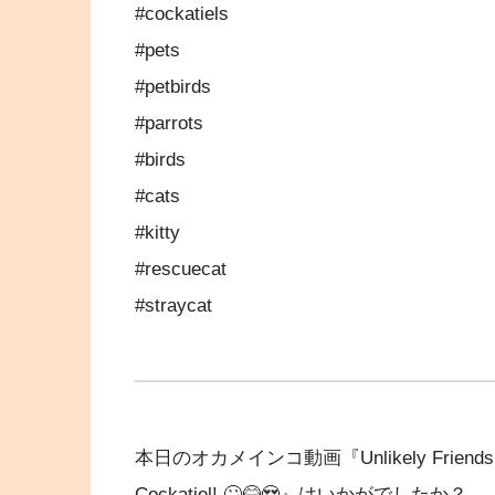
#cockatiels
#pets
#petbirds
#parrots
#birds
#cats
#kitty
#rescuecat
#straycat
本日のオカメインコ動画『Unlikely Friends or Fe
Cockatiel! 🙄😂😍』はいかがでしたか？