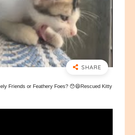
s or Feathery Foes? 😯😄Rescued Kitty