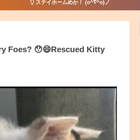
ステイホームめか！ (o^∇^o)ノ
ery Foes? 😯😄Rescued Kitty