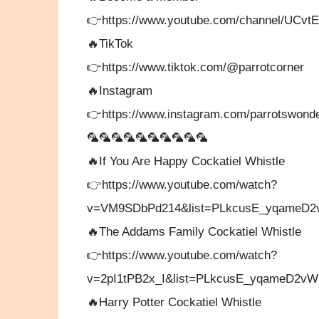
👉https://www.youtube.com/channel/UCv
🔥TikTok
👉https://www.tiktok.com/@parrotcorner
🔥Instagram
👉https://www.instagram.com/parrotswond
🦜🦜🦜🦜🦜🦜🦜🦜🦜🦜
🔥If You Are Happy Cockatiel Whistle
👉https://www.youtube.com/watch?
v=VM9SDbPd214&list=PLkcusE_yqameD2v
🔥The Addams Family Cockatiel Whistle
👉https://www.youtube.com/watch?
v=2pI1tPB2x_I&list=PLkcusE_yqameD2vW
🔥Harry Potter Cockatiel Whistle