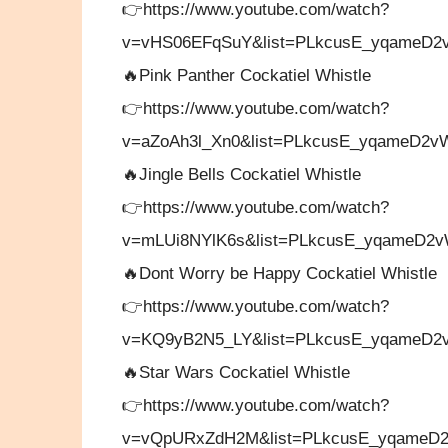
👉https://www.youtube.com/watch?
v=vHS06EFqSuY&list=PLkcusE_yqameD2v
🔥Pink Panther Cockatiel Whistle
👉https://www.youtube.com/watch?
v=aZoAh3l_Xn0&list=PLkcusE_yqameD2v
🔥Jingle Bells Cockatiel Whistle
👉https://www.youtube.com/watch?
v=mLUi8NYlK6s&list=PLkcusE_yqameD2v
🔥Dont Worry be Happy Cockatiel Whistle
👉https://www.youtube.com/watch?
v=KQ9yB2N5_LY&list=PLkcusE_yqameD2v
🔥Star Wars Cockatiel Whistle
👉https://www.youtube.com/watch?
v=vQpURxZdH2M&list=PLkcusE_yqameD2