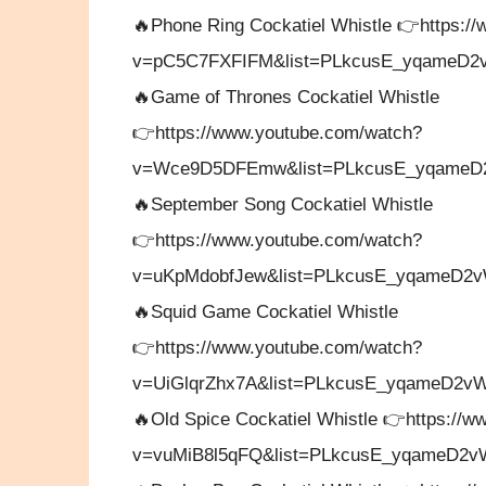
🔥Phone Ring Cockatiel Whistle 👉https:/
v=pC5C7FXFIFM&list=PLkcusE_yqameD2v
🔥Game of Thrones Cockatiel Whistle
👉https://www.youtube.com/watch?
v=Wce9D5DFEmw&list=PLkcusE_yqameD2
🔥September Song Cockatiel Whistle
👉https://www.youtube.com/watch?
v=uKpMdobfJew&list=PLkcusE_yqameD2v
🔥Squid Game Cockatiel Whistle
👉https://www.youtube.com/watch?
v=UiGlqrZhx7A&list=PLkcusE_yqameD2vW
🔥Old Spice Cockatiel Whistle 👉https://
v=vuMiB8l5qFQ&list=PLkcusE_yqameD2v