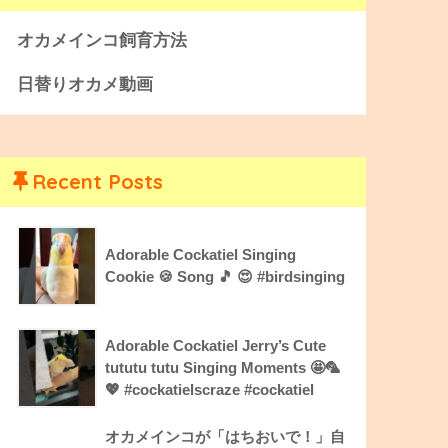
オカメインコ飼育方法
日替りオカメ動画
Recent Posts
Adorable Cockatiel Singing
Cookie 🍪 Song 🎵 😍 #birdsinging
Adorable Cockatiel Jerry’s Cute
tututu tutu Singing Moments 🤩🦜
💖 #cockatielscraze #cockatiel
オカメインコが「はちおいで！」自