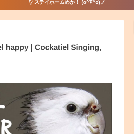
ステイホームめか！ (o^∇^o)ノ
el happy | Cockatiel Singing,