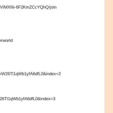
tEVIMXNi-6F2KmZCcYQhQ/join
erworld
W26Tl1qWb1yfA6dfL0&index=2
26Tl1qWb1yfA6dfL0&index=3