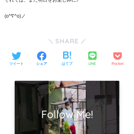
(o^∇^o)ノ
SHARE
LINE
ツイート
シェア
はてブ
Pocket
Follow Me!