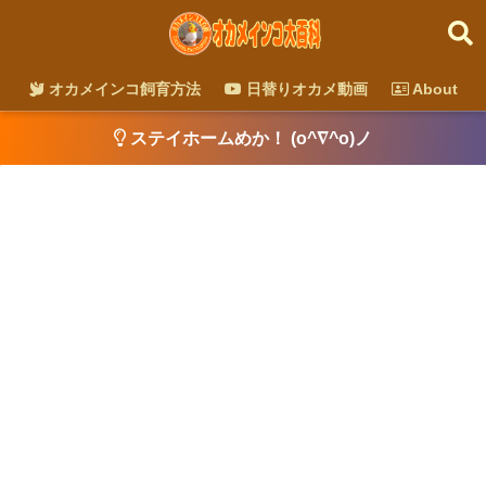
オカメインコ飼育方法
日替りオカメ動画
About
ステイホームめか！ (o^∇^o)ノ