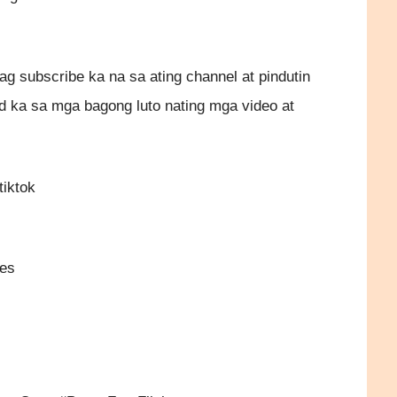
g subscribe ka na sa ating channel at pindutin
d ka sa mga bagong luto nating mga video at
tiktok
res