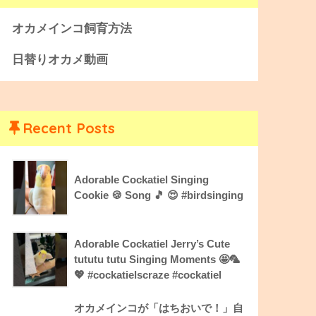
オカメインコ飼育方法
日替りオカメ動画
Recent Posts
Adorable Cockatiel Singing
Cookie 🍪 Song 🎵 😍 #birdsinging
Adorable Cockatiel Jerry’s Cute
tututu tutu Singing Moments 🤩🦜
💖 #cockatielscraze #cockatiel
オカメインコが「はちおいで！」自