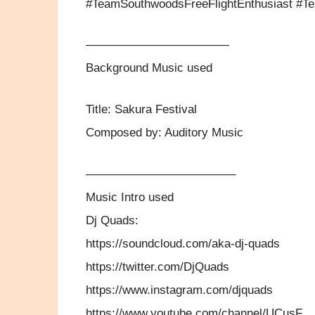
#TeamSouthwoodsFreeFlightEnthusiast #Te
————————————
Background Music used
Title: Sakura Festival
Composed by: Auditory Music
————————————–
Music Intro used
Dj Quads:
https://soundcloud.com/aka-dj-quads
https://twitter.com/DjQuads
https://www.instagram.com/djquads
https://www.youtube.com/channel/UCusF…