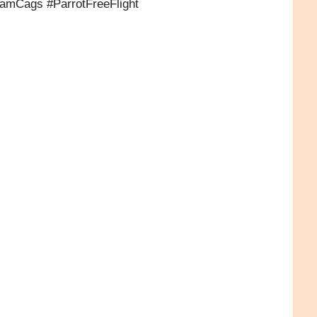
amCags #ParrotFreeFlight