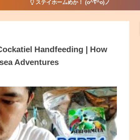
ステイホームめか！ (o^∇^o)ノ
ckatiel Handfeeding | How
lsea Adventures