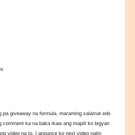
）
s
ng pa giveaway na formula. maraming salamat eds
g comment ka na baka ikaw ang mapili ko bigyan
ng video na to. I anounce ko next video natin