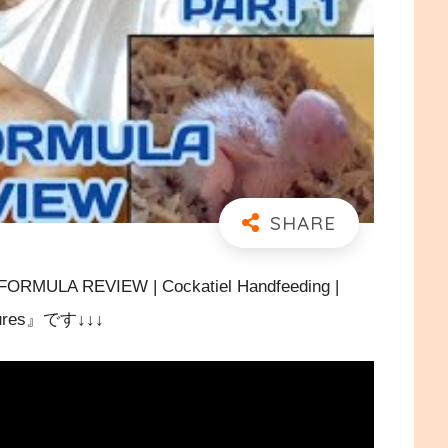
EVIEW | Cockatiel Handfeeding |
entures』です↓↓↓