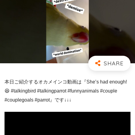
本日ご紹介するオカメインコ動画は『She’s had enough!
😆 #talkingbird #talkingparrot #funnyanimals #couple
#couplegoals #parrot』です↓↓↓