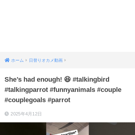
ホーム
日替りオカメ動画
She’s had enough! 😆 #talkingbird
#talkingparrot #funnyanimals #couple
#couplegoals #parrot
2025年4月12日