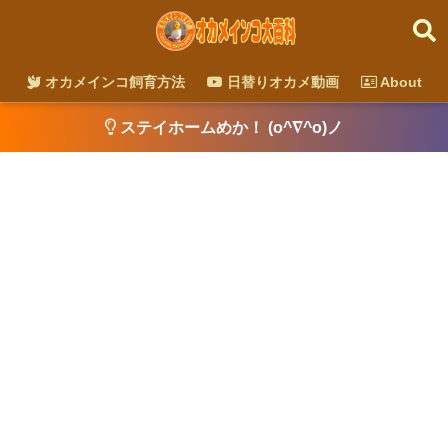
オカメインコ飼育方法
日替りオカメ動画
About
ステイホームめか！ (o^∇^o)ノ