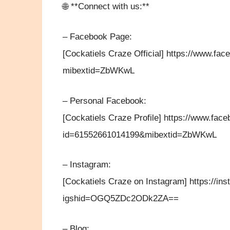
🌐 **Connect with us:**
– Facebook Page:
[Cockatiels Craze Official] https://www.fa
mibextid=ZbWKwL
– Personal Facebook:
[Cockatiels Craze Profile] https://www.fac
id=61552661014199&mibextid=ZbWKwL
– Instagram:
[Cockatiels Craze on Instagram] https://in
igshid=OGQ5ZDc2ODk2ZA==
– Blog: