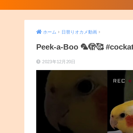
ホーム
日替りオカメ動画
Peek-a-Boo 🦜🫣🥰 #cockat
2023年12月20日