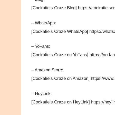
[Cockatiels Craze Blog] https://cockatiels
– WhatsApp:
[Cockatiels Craze WhatsApp] https://wh
– YoFans:
[Cockatiels Craze on YoFans] https://yo.fa
– Amazon Store:
[Cockatiels Craze on Amazon] https://www
– HeyLink:
[Cockatiels Craze on HeyLink] https://heyl