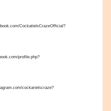
cebook.com/CockatielsCrazeOfficial?
ebook.com/profile.php?
stagram.com/cockarielscraze?