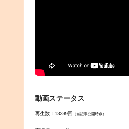
動画ステータス
再生数：13399回
（当記事公開時点）