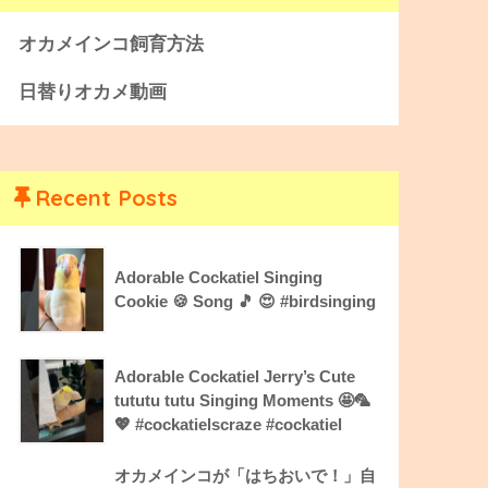
オカメインコ飼育方法
日替りオカメ動画
Recent Posts
Adorable Cockatiel Singing
Cookie 🍪 Song 🎵 😍 #birdsinging
Adorable Cockatiel Jerry’s Cute
tututu tutu Singing Moments 🤩🦜
💖 #cockatielscraze #cockatiel
オカメインコが「はちおいで！」自