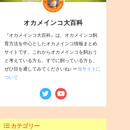
オカメインコ大百科
『オカメインコ大百科』は、オカメインコ飼
育方法を中心としたオカメインコ情報まとめ
サイトです。これからオカメインコを飼おう
と考えている方も、すでに飼っている方も、
ぜひ目を通してみてくださいね♪ ☞
当サイトに
ついて
カテゴリー