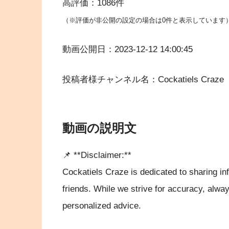
高評価：1086件
（※評価が非公開の設定の場合は0件と表示しています
動画公開日：2023-12-12 14:00:45
投稿者様チャンネル名：Cockatiels Craze
動画の説明文
📌 **Disclaimer:**
Cockatiels Craze is dedicated to sharing inf
friends. While we strive for accuracy, alway
personalized advice.