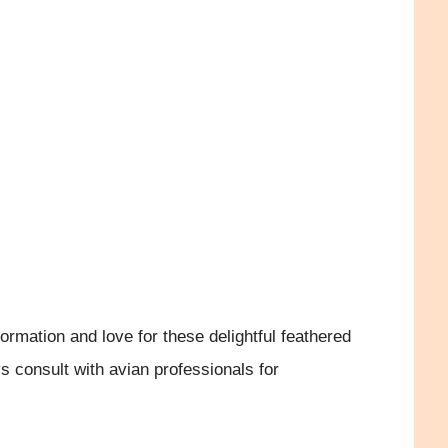
）
ormation and love for these delightful feathered
s consult with avian professionals for