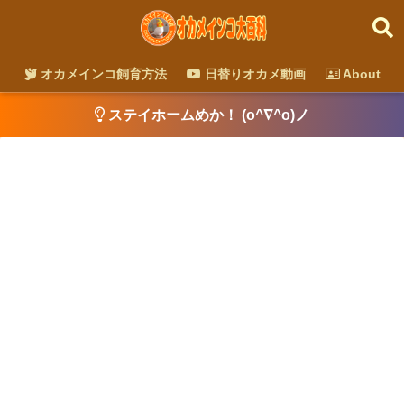
オカメインコ飼育方法
日替りオカメ動画
About
ステイホームめか！ (o^∇^o)ノ