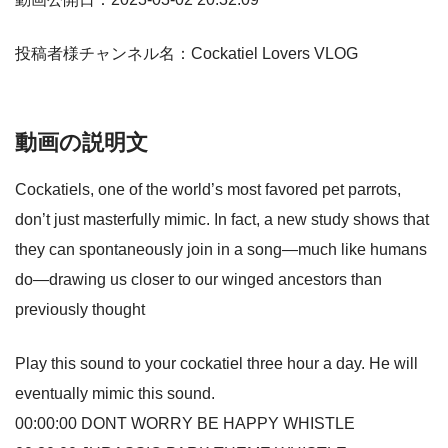
投稿者様チャンネル名：Cockatiel Lovers VLOG
動画の説明文
Cockatiels, one of the world’s most favored pet parrots,
don’t just masterfully mimic. In fact, a new study shows that
they can spontaneously join in a song—much like humans
do—drawing us closer to our winged ancestors than
previously thought
Play this sound to your cockatiel three hour a day. He will
eventually mimic this sound.
00:00:00 DONT WORRY BE HAPPY WHISTLE