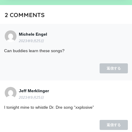
2
COMMENTS
Michele Engel
2023年9月25日
Can buddies learn these songs?
返信する
Jeff Merklinger
2023年9月25日
I tonight mine to whistle Dr. Dre song “xxplosive”
返信する