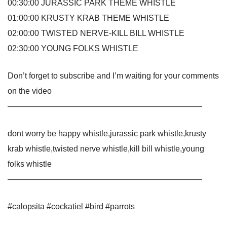
00:30:00 JURASSIC PARK THEME WHISTLE
01:00:00 KRUSTY KRAB THEME WHISTLE
02:00:00 TWISTED NERVE-KILL BILL WHISTLE
02:30:00 YOUNG FOLKS WHISTLE
Don’t forget to subscribe and I’m waiting for your comments
on the video
————————————————————————
dont worry be happy whistle,jurassic park whistle,krusty
krab whistle,twisted nerve whistle,kill bill whistle,young
folks whistle
————————————————————————
#calopsita #cockatiel #bird #parrots