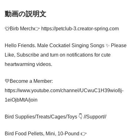
動画の説明文
👕Birb Merch👉 https://petclub-3.creator-spring.com
Hello Friends. Male Cockatiel Singing Songs ✨ Please
Like, Subscribe and turn on notifications for cute
heartwarming videos.
💛Become a Member:
https://www.youtube.com/channel/UCwuC1H39wio8j-
1eiOjbMtA/join
Bird Supplies/Treats/Cages/Toys 👇 //Support//
Bird Food Pellets, Mini, 10-Pound 👉