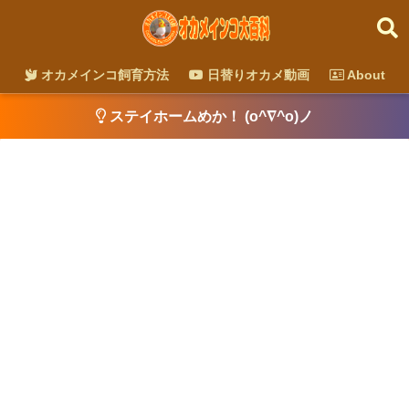
オカメインコ飼育方法
日替りオカメ動画
About
ステイホームめか！ (o^∇^o)ノ