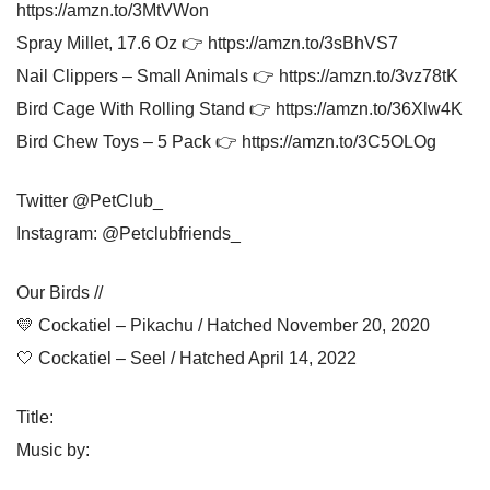
https://amzn.to/3MtVWon
Spray Millet, 17.6 Oz 👉 https://amzn.to/3sBhVS7
Nail Clippers – Small Animals 👉 https://amzn.to/3vz78tK
Bird Cage With Rolling Stand 👉 https://amzn.to/36Xlw4K
Bird Chew Toys – 5 Pack 👉 https://amzn.to/3C5OLOg
Twitter @PetClub_
Instagram: @Petclubfriends_
Our Birds //
💛 Cockatiel – Pikachu / Hatched November 20, 2020
🤍 Cockatiel – Seel / Hatched April 14, 2022
Title:
Music by: