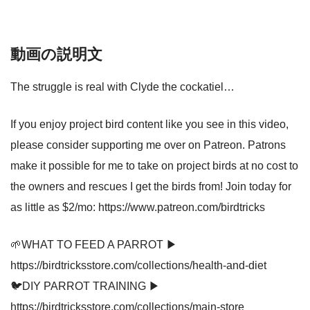
動画の説明文
The struggle is real with Clyde the cockatiel…
If you enjoy project bird content like you see in this video,
please consider supporting me over on Patreon. Patrons
make it possible for me to take on project birds at no cost to
the owners and rescues I get the birds from! Join today for
as little as $2/mo: https://www.patreon.com/birdtricks
🌱WHAT TO FEED A PARROT ▶
https://birdtricksstore.com/collections/health-and-diet
🐦DIY PARROT TRAINING ▶
https://birdtricksstore.com/collections/main-store