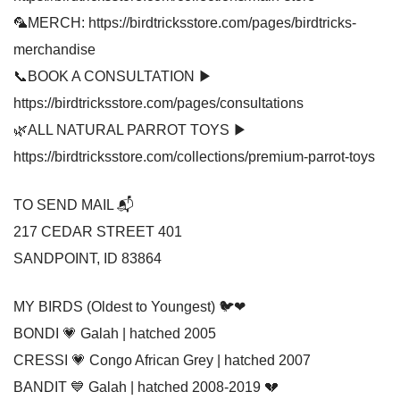
🦜MERCH: https://birdtricksstore.com/pages/birdtricks-
merchandise
📞BOOK A CONSULTATION ▶
https://birdtricksstore.com/pages/consultations
🌿ALL NATURAL PARROT TOYS ▶
https://birdtricksstore.com/collections/premium-parrot-toys
TO SEND MAIL 📬
217 CEDAR STREET 401
SANDPOINT, ID 83864
MY BIRDS (Oldest to Youngest) 🐦❤
BONDI 💗 Galah | hatched 2005
CRESSI 💗 Congo African Grey | hatched 2007
BANDIT 💙 Galah | hatched 2008-2019 💔