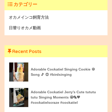
カテゴリー
オカメインコ飼育方法
日替りオカメ動画
Recent Posts
Adorable Cockatiel Singing Cookie 🍪
Song 🎵 😍 #birdsinging
Adorable Cockatiel Jerry’s Cute tututu
tutu Singing Moments 🤩🦜💖
#cockatielscraze #cockatiel