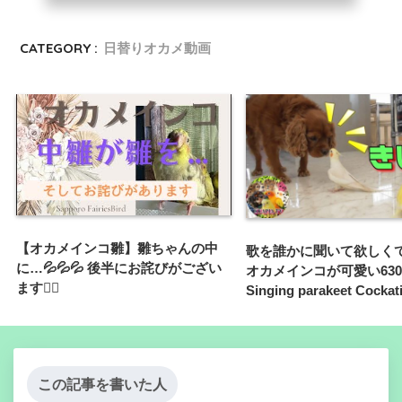
CATEGORY :
日替りオカメ動画
【オカメインコ雛】雛ちゃんの中
歌を誰かに聞いて欲しく
に…💦💦💦 後半にお詫びがござい
オカメインコが可愛い6
ます🙇‍♀️
Singing parakeet Cockati
この記事を書いた人