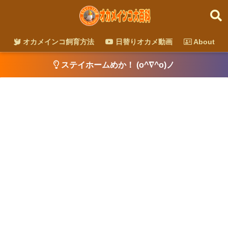
オカメインコ飼育方法
日替りオカメ動画
About
ステイホームめか！ (o^∇^o)ノ