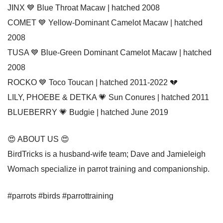
JINX 💙 Blue Throat Macaw | hatched 2008
COMET 💙 Yellow-Dominant Camelot Macaw | hatched
2008
TUSA 💙 Blue-Green Dominant Camelot Macaw | hatched
2008
ROCKO 💙 Toco Toucan | hatched 2011-2022 💔
LILY, PHOEBE & DETKA 💗 Sun Conures | hatched 2011
BLUEBERRY 💗 Budgie | hatched June 2019
😍 ABOUT US 😍
BirdTricks is a husband-wife team; Dave and Jamieleigh
Womach specialize in parrot training and companionship.
#parrots #birds #parrottraining