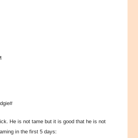
）
M
udgie#
ick. He is not tame but it is good that he is not
aming in the first 5 days: