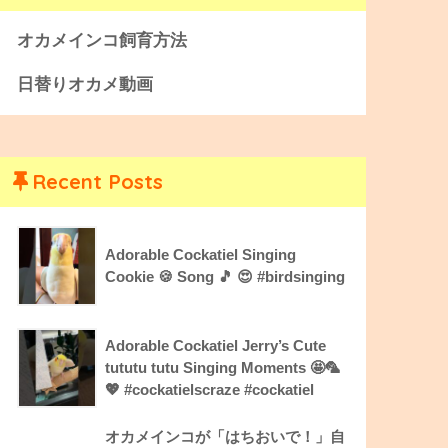
オカメインコ飼育方法
日替りオカメ動画
Recent Posts
Adorable Cockatiel Singing
Cookie 🍪 Song 🎵 😍 #birdsinging
Adorable Cockatiel Jerry’s Cute
tututu tutu Singing Moments 🤩🦜
💖 #cockatielscraze #cockatiel
オカメインコが「はちおいで！」自