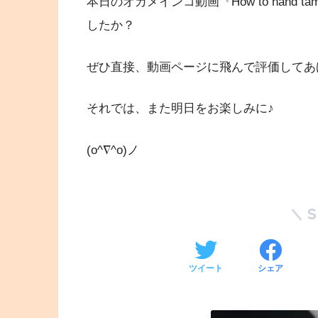
本日のオカメインコ動画『How to hand tame a c
したか？
ぜひ直接、動画ページに飛んで評価してあ
それでは、また明日をお楽しみに♪
(o^∇^o)ノ
ツイート
シェア