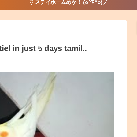
ステイホームめか！ (o^∇^o)ノ
l in just 5 days tamil..