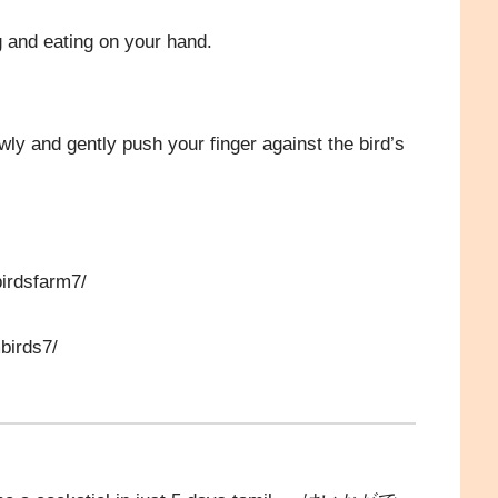
g and eating on your hand.
ly and gently push your finger against the bird’s
irdsfarm7/
birds7/