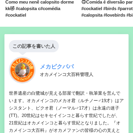
Como meu nenê calopsito dorme
🙃Comida é diversão para
kk🤣 #calopsita c#comédia
#cockatiel #birds #parrot
#cockatiel
#calopsita #lovebirds #b
この記事を書いた人
メカピクパパ
オカメインコ大百科管理人
世界遺産の白鷺城が見える部屋で翻訳・執筆業を営んで
います。オカメインコのメカオ君（ルチノー♂19才）はア
シスタント、ピクオ君（ノーマル♂17才）は永遠の迷子
(TT)。20世紀はセキセイインコと暮らす世紀でしたが、
21世紀はオカメインコと暮らす世紀となりました。『オ
カメインコ大百科』がオカメファンの皆様の心の支えと