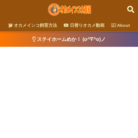
オカメインコ飼育方法
日替りオカメ動画
About
ステイホームめか！ (o^∇^o)ノ