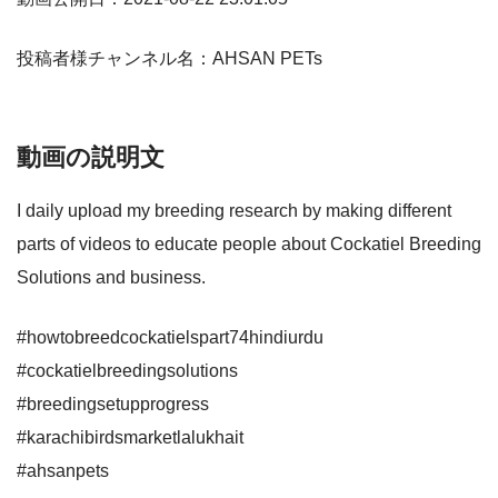
投稿者様チャンネル名：AHSAN PETs
動画の説明文
I daily upload my breeding research by making different
parts of videos to educate people about Cockatiel Breeding
Solutions and business.
#howtobreedcockatielspart74hindiurdu
#cockatielbreedingsolutions
#breedingsetupprogress
#karachibirdsmarketlalukhait
#ahsanpets