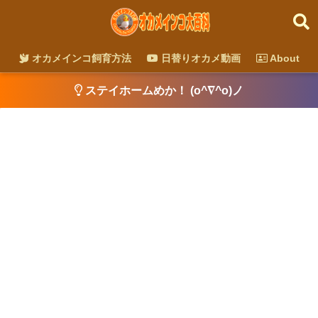
オカメインコ飼育方法
日替りオカメ動画
About
ステイホームめか！ (o^∇^o)ノ