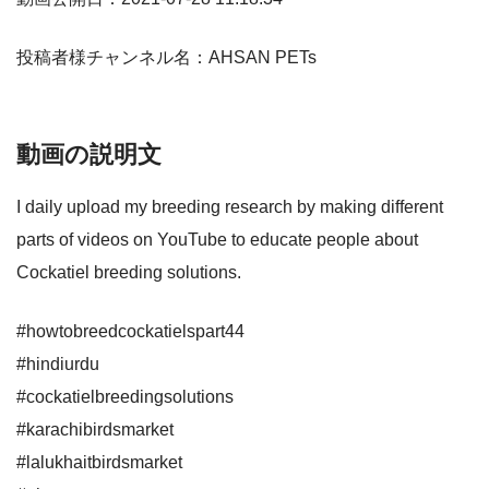
投稿者様チャンネル名：AHSAN PETs
動画の説明文
I daily upload my breeding research by making different
parts of videos on YouTube to educate people about
Cockatiel breeding solutions.
#howtobreedcockatielspart44
#hindiurdu
#cockatielbreedingsolutions
#karachibirdsmarket
#lalukhaitbirdsmarket