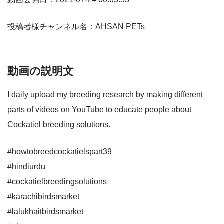
投稿者様チャンネル名：AHSAN PETs
動画の説明文
I daily upload my breeding research by making different
parts of videos on YouTube to educate people about
Cockatiel breeding solutions.
#howtobreedcockatielspart39
#hindiurdu
#cockatielbreedingsolutions
#karachibirdsmarket
#lalukhaitbirdsmarket