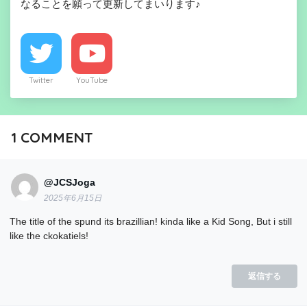
なることを願って更新してまいります♪
Twitter
YouTube
1
COMMENT
@JCSJoga
2025年6月15日
The title of the spund its brazillian! kinda like a Kid Song, But i still
like the ckokatiels!
返信する