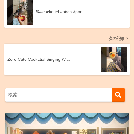
🦜#cockatiel #birds #par…
次の記事
Zoro Cute Cockatiel Singing Wit…