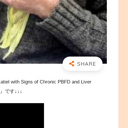
 Signs of Chronic PBFD and Liver
outh』です↓↓↓