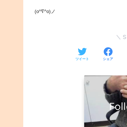
(o^∇^o)ノ
ツイート
シェア
Fol