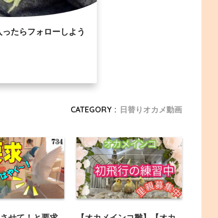
入ったらフォローしよう
CATEGORY :
日替りオカメ動画
くさせて！と要求
【オカメインコ雛】【オカ