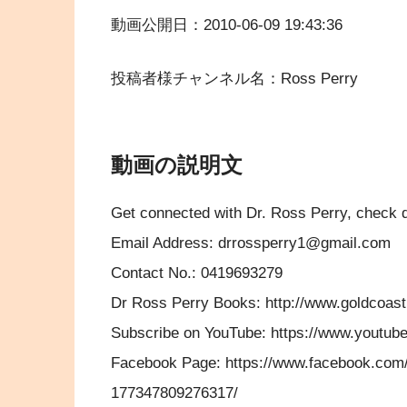
動画公開日：2010-06-09 19:43:36
投稿者様チャンネル名：Ross Perry
動画の説明文
Get connected with Dr. Ross Perry, check d
Email Address: drrossperry1@gmail.com
Contact No.: 0419693279
Dr Ross Perry Books: http://www.goldcoast
Subscribe on YouTube: https://www.yout
Facebook Page: https://www.facebook.com
177347809276317/