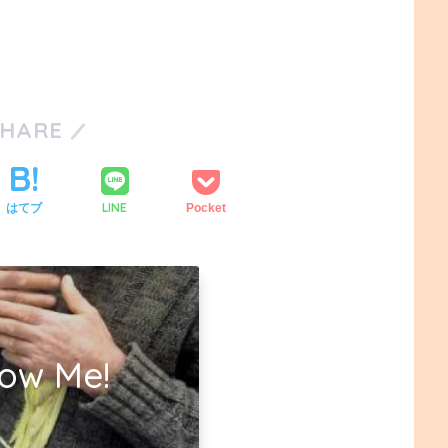
SHARE
LINE
はてブ
Pocket
low Me!