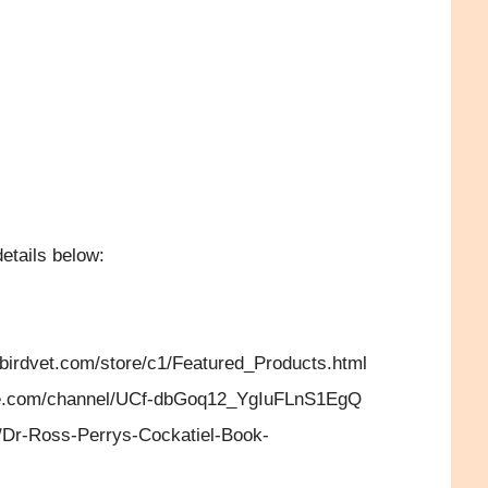
etails below:
birdvet.com/store/c1/Featured_Products.html
ube.com/channel/UCf-dbGoq12_YgIuFLnS1EgQ
/Dr-Ross-Perrys-Cockatiel-Book-