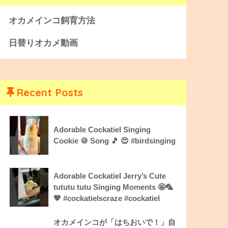
オカメインコ飼育方法
日替りオカメ動画
Recent Posts
Adorable Cockatiel Singing
Cookie 🍪 Song 🎵 😍 #birdsinging
Adorable Cockatiel Jerry’s Cute
tututu tutu Singing Moments 🤩🦜
💖 #cockatielscraze #cockatiel
オカメインコが「はちおいで！」自