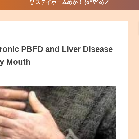
ステイホームめか！ (o^∇^o)ノ
hronic PBFD and Liver Disease
by Mouth