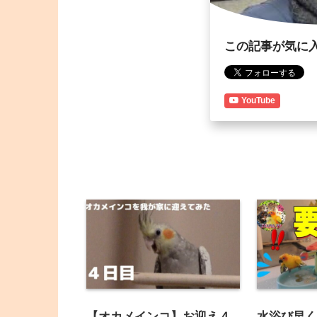
この記事が気に
YouTube
【オカメインコ】お迎え４
水浴び早