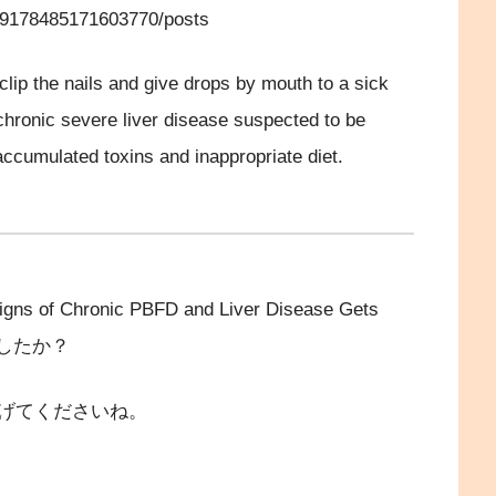
269178485171603770/posts
lip the nails and give drops by mouth to a sick
hronic severe liver disease suspected to be
ccumulated toxins and inappropriate diet.
f Chronic PBFD and Liver Disease Gets
かがでしたか？
げてくださいね。