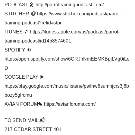
PODCAST 🎤 http://parrottrainingpodcast.com/
STITCHER 🎧 https://www.stitcher.com/podcast/parrot-
training-podcast?refid=stpr
ITUNES 🎵 https://itunes.apple.com/us/podcast/parrot-
training-podcast/id1458574601
SPOTIFY 🔊
https://open.spotify.com/show/6GRJhNmEEMKBpjLVg0iLe
D
GOOGLE PLAY ▶
https://play.google.com/music/listen#/ps/Ihw6sumhjcrs3j6b
bozy5glrcmu
AVIAN FORUM🐤 https://avianforums.com/
TO SEND MAIL 📬
217 CEDAR STREET 401