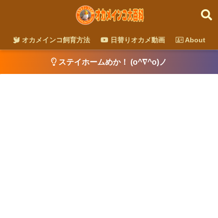
オカメインコ飼育方法
日替りオカメ動画
About
ステイホームめか！ (o^∇^o)ノ