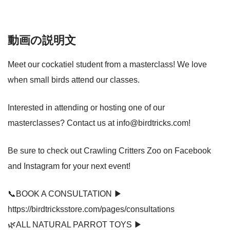
動画の説明文
Meet our cockatiel student from a masterclass! We love
when small birds attend our classes.
Interested in attending or hosting one of our
masterclasses? Contact us at info@birdtricks.com!
Be sure to check out Crawling Critters Zoo on Facebook
and Instagram for your next event!
📞BOOK A CONSULTATION ▶
https://birdtricksstore.com/pages/consultations
🌿ALL NATURAL PARROT TOYS ▶