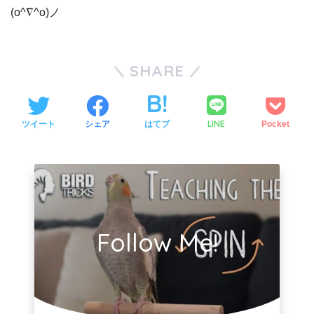
(o^∇^o)ノ
SHARE
LINE
ツイート
シェア
はてブ
Pocket
Follow Me!