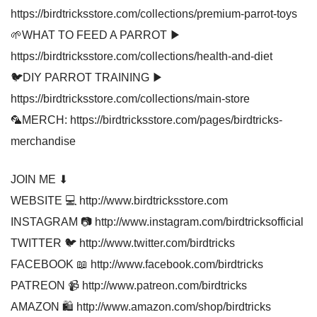
https://birdtricksstore.com/collections/premium-parrot-toys
🌱WHAT TO FEED A PARROT ▶
https://birdtricksstore.com/collections/health-and-diet
🐦DIY PARROT TRAINING ▶
https://birdtricksstore.com/collections/main-store
🦜MERCH: https://birdtricksstore.com/pages/birdtricks-
merchandise
JOIN ME ⬇
WEBSITE 💻 http://www.birdtricksstore.com
INSTAGRAM 📷 http://www.instagram.com/birdtricksofficial
TWITTER 🐦 http://www.twitter.com/birdtricks
FACEBOOK 📖 http://www.facebook.com/birdtricks
PATREON 📹 http://www.patreon.com/birdtricks
AMAZON 🛍 http://www.amazon.com/shop/birdtricks