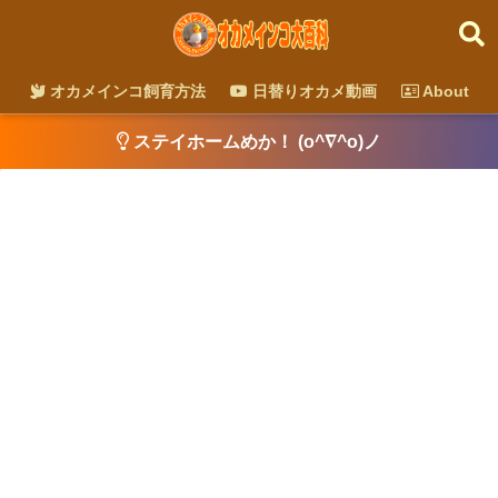
オカメインコ飼育方法
日替りオカメ動画
About
ステイホームめか！ (o^∇^o)ノ