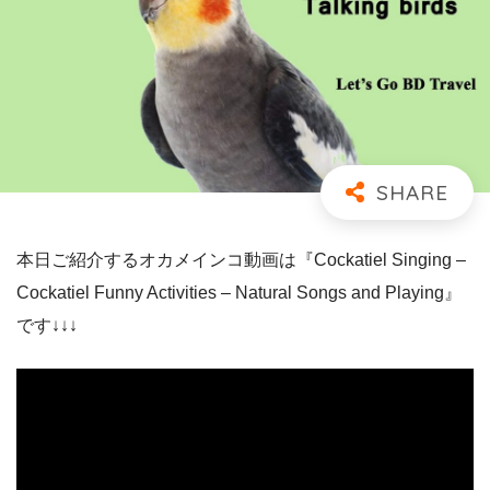
本日ご紹介するオカメインコ動画は『Cockatiel Singing –
Cockatiel Funny Activities – Natural Songs and Playing』
です↓↓↓