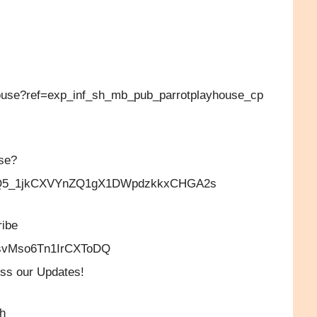
ouse?ref=exp_inf_sh_mb_pub_parrotplayhouse_cp
use?
IXQ5_1jkCXVYnZQ1gX1DWpdzkkxCHGA2s
ibe
tfsvMso6Tn1IrCXToDQ
miss our Updates!
h