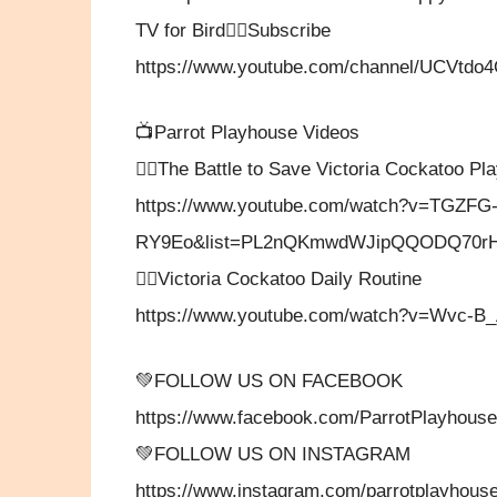
TV for Bird👉🏼Subscribe
https://www.youtube.com/channel/UCV
📺Parrot Playhouse Videos
👉🏼The Battle to Save Victoria Cockatoo Pla
https://www.youtube.com/watch?v=TGZFG
RY9Eo&list=PL2nQKmwdWJipQQODQ70r
👉🏼Victoria Cockatoo Daily Routine
https://www.youtube.com/watch?v=Wvc-
💚FOLLOW US ON FACEBOOK
https://www.facebook.com/ParrotPlayhouse
💚FOLLOW US ON INSTAGRAM
https://www.instagram.com/parrotplayhouse