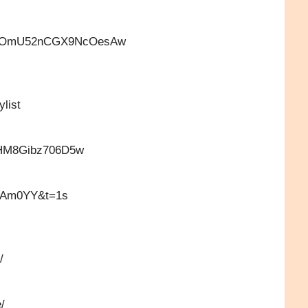
tdo4OmU52nCGX9NcOesAw
ylist
-
HM8Gibz706D5w
B_Am0YY&t=1s
/
/