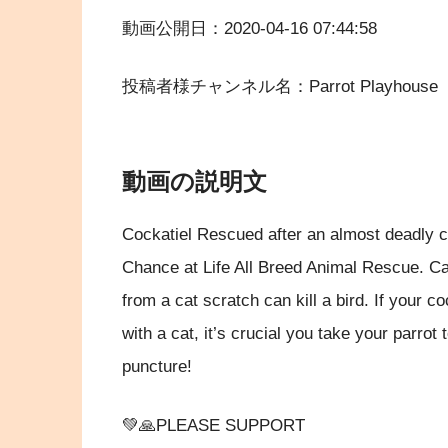
動画公開日：2020-04-16 07:44:58
投稿者様チャンネル名：Parrot Playhouse
動画の説明文
Cockatiel Rescued after an almost deadly c
Chance at Life All Breed Animal Rescue. Ca
from a cat scratch can kill a bird. If your c
with a cat, it’s crucial you take your parrot
puncture!
💚🙏PLEASE SUPPORT