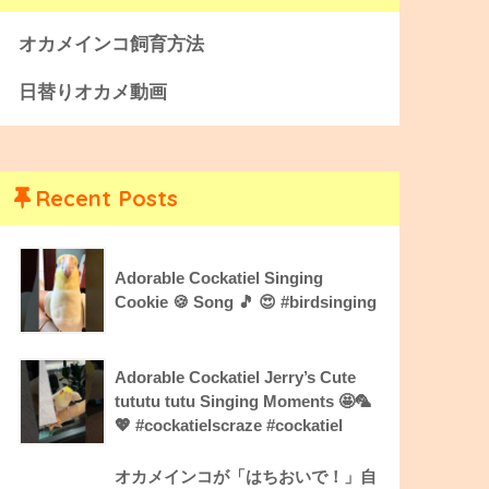
オカメインコ飼育方法
日替りオカメ動画
Recent Posts
Adorable Cockatiel Singing
Cookie 🍪 Song 🎵 😍 #birdsinging
Adorable Cockatiel Jerry’s Cute
tututu tutu Singing Moments 🤩🦜
💖 #cockatielscraze #cockatiel
オカメインコが「はちおいで！」自