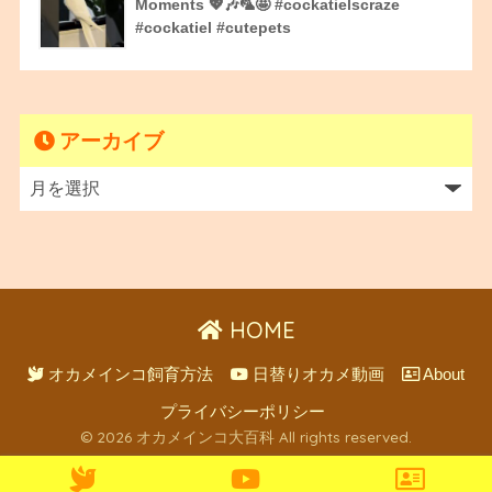
Moments 💖🎶🦜🤩 #cockatielscraze
#cockatiel #cutepets
アーカイブ
HOME
オカメインコ飼育方法
日替りオカメ動画
About
プライバシーポリシー
© 2026 オカメインコ大百科 All rights reserved.