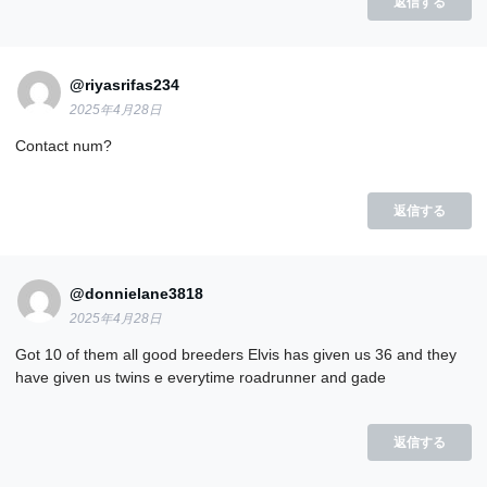
返信する
@riyasrifas234
2025年4月28日
Contact num?
返信する
@donnielane3818
2025年4月28日
Got 10 of them all good breeders Elvis has given us 36 and they
have given us twins e everytime roadrunner and gade
返信する