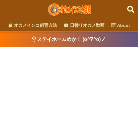
オカメインコ飼育方法
日替りオカメ動画
About
ステイホームめか！ (o^∇^o)ノ