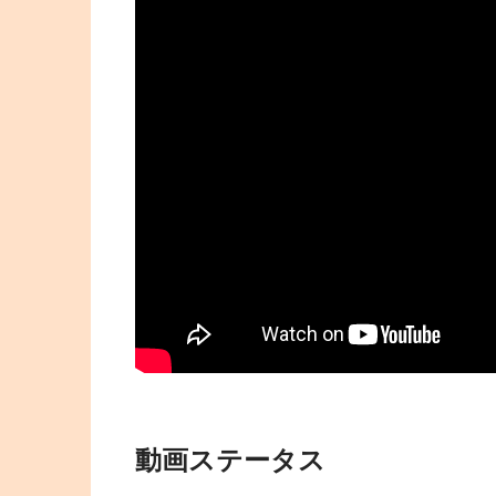
動画ステータス