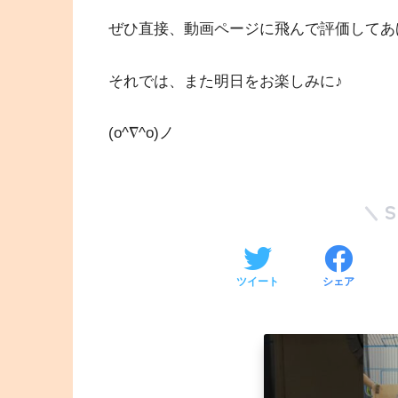
ぜひ直接、動画ページに飛んで評価してあ
それでは、また明日をお楽しみに♪
(o^∇^o)ノ
ツイート
シェア