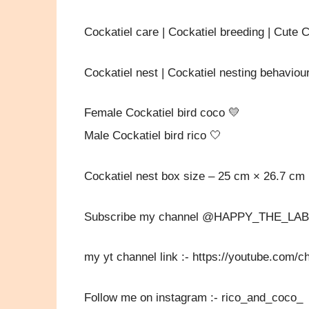
Cockatiel care | Cockatiel breeding | Cute C
Cockatiel nest | Cockatiel nesting behaviour
Female Cockatiel bird coco 💛
Male Cockatiel bird rico 🤍
Cockatiel nest box size – 25 cm × 26.7 cm
Subscribe my channel @HAPPY_THE_L
my yt channel link :- https://youtube.c
Follow me on instagram :- rico_and_coco_