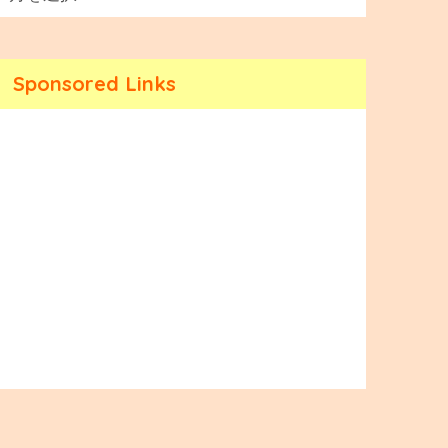
Sponsored Links