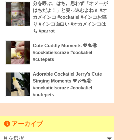
分を呼ぶ、はち。思わず「オメーが
はちだよ！」と突っ込むよね💧 #オ
カメインコ #cockatiel #インコお喋
り #インコ面白い #オカメインコは
ち #parrot
Cute Cuddly Moments 💖🦜🤩
#cockatielscraze #cockatiel
#cutepets
Adorable Cockatiel Jerry’s Cute
Singing Moments 💖🎶🦜🤩
#cockatielscraze #cockatiel
#cutepets
アーカイブ