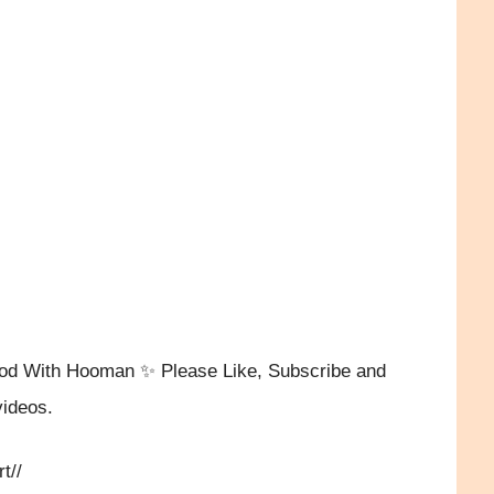
）
Food With Hooman ✨ Please Like, Subscribe and
videos.
t//