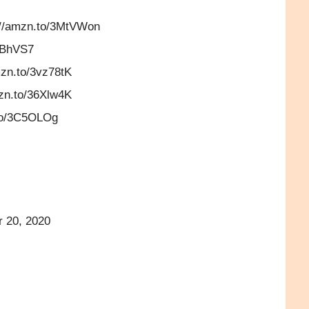
s://amzn.to/3MtVWon
3sBhVS7
mzn.to/3vz78tK
mzn.to/36Xlw4K
.to/3C5OLOg
r 20, 2020