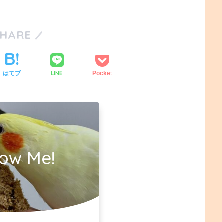
SHARE
LINE
はてブ
Pocket
low Me!