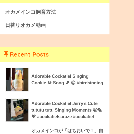
オカメインコ飼育方法
日替りオカメ動画
Recent Posts
Adorable Cockatiel Singing
Cookie 🍪 Song 🎵 😍 #birdsinging
Adorable Cockatiel Jerry’s Cute
tututu tutu Singing Moments 🤩🦜
💖 #cockatielscraze #cockatiel
オカメインコが「はちおいで！」自