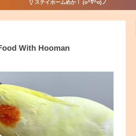
ステイホームめか！ (o^∇^o)ノ
 Food With Hooman