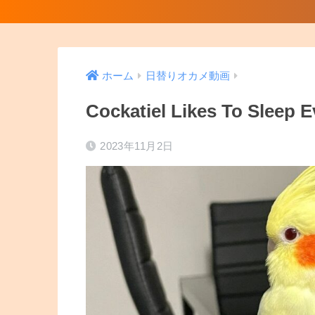
ホーム
日替りオカメ動画
Cockatiel Likes To Sleep 
2023年11月2日