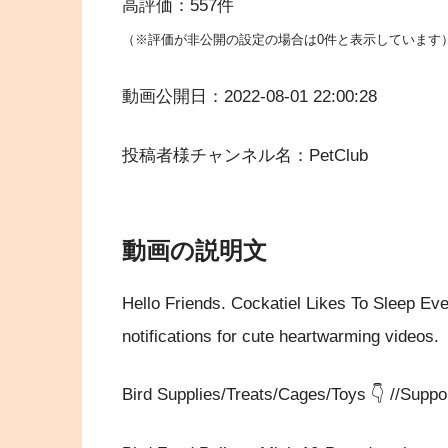
高評価：557件
（※評価が非公開の設定の場合は0件と表示しています
動画公開日：2022-08-01 22:00:28
投稿者様チャンネル名：PetClub
動画の説明文
Hello Friends. Cockatiel Likes To Sleep Ev
notifications for cute heartwarming videos.
Bird Supplies/Treats/Cages/Toys 👇 //Suppor