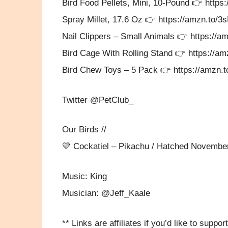
Bird Food Pellets, Mini, 10-Pound 👉 http
Spray Millet, 17.6 Oz 👉 https://amzn.to/
Nail Clippers – Small Animals 👉 https://a
Bird Cage With Rolling Stand 👉 https://a
Bird Chew Toys – 5 Pack 👉 https://amzn
Twitter @PetClub_
Our Birds //
💛 Cockatiel – Pikachu / Hatched Novembe
Music: King
Musician: @Jeff_Kaale
** Links are affiliates if you’d like to suppo