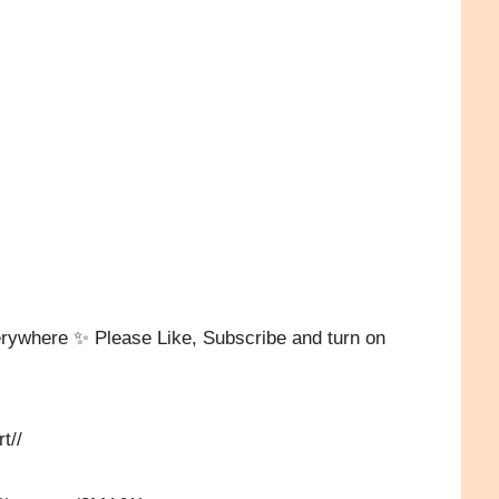
）
erywhere ✨ Please Like, Subscribe and turn on
t//