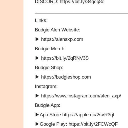
DISCORD: https://bit.ly/34qcg8e
____________________________________
Links:
Budgie Alen Website:
▶ https://alenaxp.com
Budgie Merch:
▶ https://bit.ly/2qRNV3S
Budgie Shop:
▶ https://budgieshop.com
Instagram:
▶ https://www.instagram.com/alen_axp/
Budgie App:
▶App Store https://apple.co/2svR3qt
▶Google Play: https://bit.ly/2FCWcQF