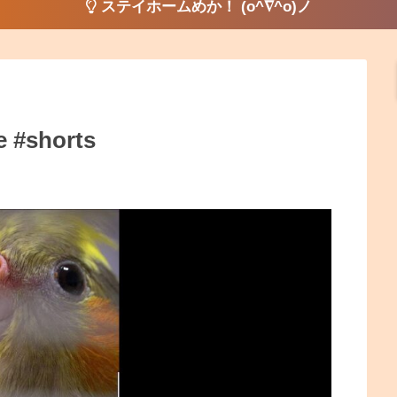
ステイホームめか！ (o^∇^o)ノ
e #shorts