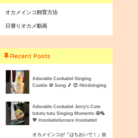
オカメインコ飼育方法
日替りオカメ動画
Recent Posts
Adorable Cockatiel Singing
Cookie 🍪 Song 🎵 😍 #birdsinging
Adorable Cockatiel Jerry’s Cute
tututu tutu Singing Moments 🤩🦜
💖 #cockatielscraze #cockatiel
オカメインコが「はちおいで！」自