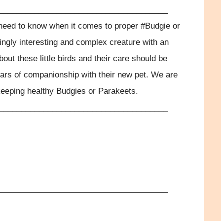
______________________________________
 need to know when it comes to proper #Budgie or
ingly interesting and complex creature with an
bout these little birds and their care should be
ars of companionship with their new pet. We are
keeping healthy Budgies or Parakeets.
______________________________________
______________________________________