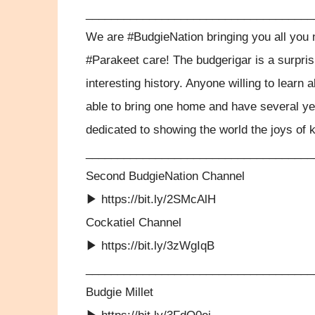
____________________________________
We are #BudgieNation bringing you all you
#Parakeet care! The budgerigar is a surpris
interesting history. Anyone willing to learn a
able to bring one home and have several ye
dedicated to showing the world the joys of 
____________________________________
Second BudgieNation Channel
▶ https://bit.ly/2SMcAlH
Cockatiel Channel
▶ https://bit.ly/3zWgIqB
____________________________________
Budgie Millet