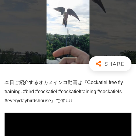
本日ご紹介するオカメインコ動画は『Cockatiel free fly
training. #bird #cockatiel #cockatieltraining #cockatiels
#everydaybirdshouse』です↓↓↓