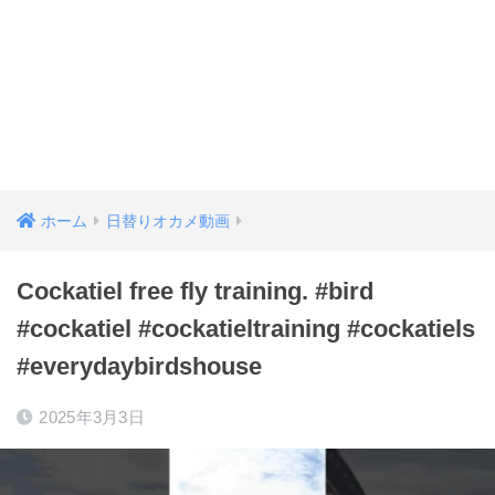
ホーム
日替りオカメ動画
Cockatiel free fly training. #bird
#cockatiel #cockatieltraining #cockatiels
#everydaybirdshouse
2025年3月3日