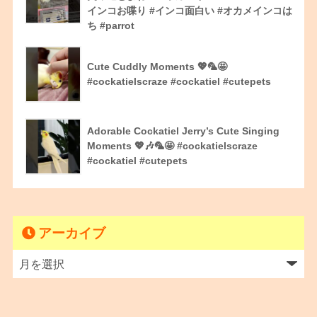
インコお喋り #インコ面白い #オカメインコは
ち #parrot
Cute Cuddly Moments 💖🦜🤩
#cockatielscraze #cockatiel #cutepets
Adorable Cockatiel Jerry’s Cute Singing
Moments 💖🎶🦜🤩 #cockatielscraze
#cockatiel #cutepets
アーカイブ