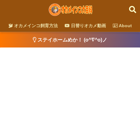
オカメインコ飼育方法
日替りオカメ動画
About
ステイホームめか！ (o^∇^o)ノ