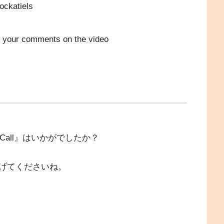
ockatiels
or your comments on the video
k Call』はいかがでしたか？
げてくださいね。