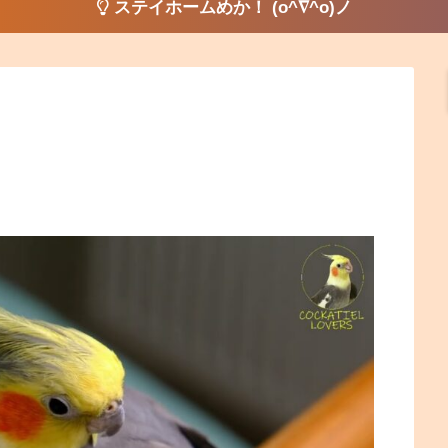
ステイホームめか！ (o^∇^o)ノ