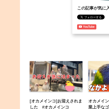
この記事が気に
YouTube
[オカメインコ]お迎えされま
オカメイ
した #オカメインコ
業上手な