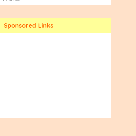
Sponsored Links