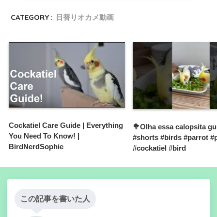
CATEGORY :
日替りオカメ動画
Cockatiel Care Guide | Everything
🥦Olha essa calopsita gu
You Need To Know! |
#shorts #birds #parrot #
BirdNerdSophie
#cockatiel #bird
この記事を書いた人