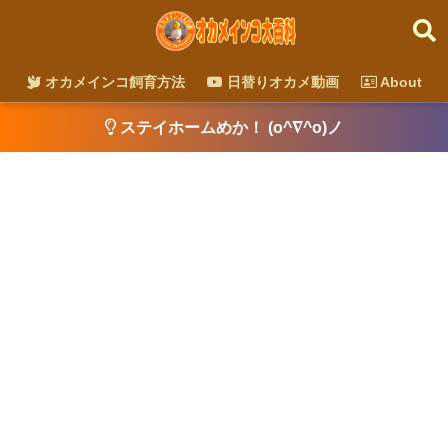
オカメインコ飼育方法
日替りオカメ動画
About
ステイホームめか！ (o^∇^o)ノ