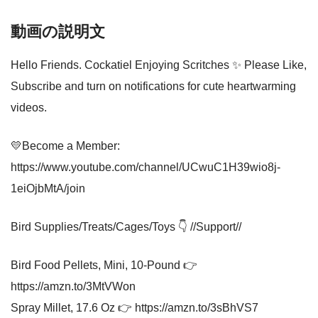
動画の説明文
Hello Friends. Cockatiel Enjoying Scritches ✨ Please Like,
Subscribe and turn on notifications for cute heartwarming
videos.
💛Become a Member:
https://www.youtube.com/channel/UCwuC1H39wio8j-
1eiOjbMtA/join
Bird Supplies/Treats/Cages/Toys 👇 //Support//
Bird Food Pellets, Mini, 10-Pound 👉
https://amzn.to/3MtVWon
Spray Millet, 17.6 Oz 👉 https://amzn.to/3sBhVS7