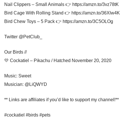
Nail Clippers – Small Animals 👉 https://amzn.to/3vz78tK
Bird Cage With Rolling Stand 👉 https://amzn.to/36Xlw4K
Bird Chew Toys – 5 Pack 👉 https://amzn.to/3C5OLOg
Twitter @PetClub_
Our Birds //
💛 Cockatiel – Pikachu / Hatched November 20, 2020
Music: Sweet
Musician: @LiQWYD
** Links are affiliates if you’d like to support my channel!**
#cockatiel #birds #pets