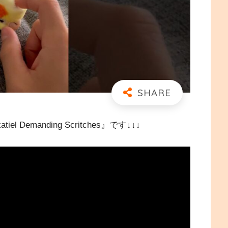
emanding Scritches』です↓↓↓