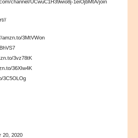
.com/channel/UCwuC1H39wio8j-1eiOjbMtA/join
t//
s://amzn.to/3MtVWon
3sBhVS7
mzn.to/3vz78tK
mzn.to/36Xlw4K
.to/3C5OLOg
r 20, 2020