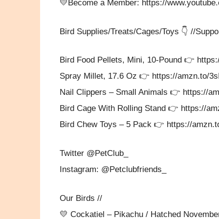
💛Become a Member: https://www.youtube
Bird Supplies/Treats/Cages/Toys 👇 //Suppor
Bird Food Pellets, Mini, 10-Pound 👉 http
Spray Millet, 17.6 Oz 👉 https://amzn.to/
Nail Clippers – Small Animals 👉 https://a
Bird Cage With Rolling Stand 👉 https://a
Bird Chew Toys – 5 Pack 👉 https://amzn
Twitter @PetClub_
Instagram: @Petclubfriends_
Our Birds //
💛 Cockatiel – Pikachu / Hatched Novembe