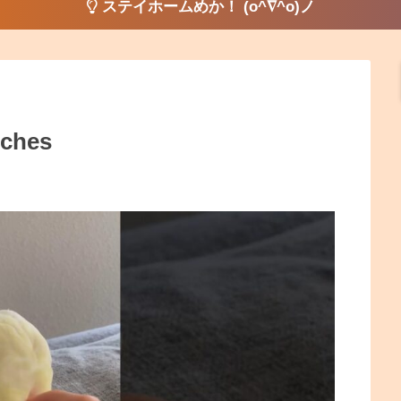
ステイホームめか！ (o^∇^o)ノ
tches