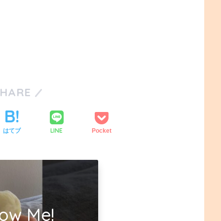
SHARE
LINE
はてブ
Pocket
low Me!