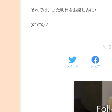
それでは、また明日をお楽しみに♪
(o^∇^o)ノ
ツイート
シェア
Fol