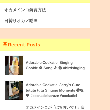
オカメインコ飼育方法
日替りオカメ動画
Recent Posts
Adorable Cockatiel Singing
Cookie 🍪 Song 🎵 😍 #birdsinging
Adorable Cockatiel Jerry’s Cute
tututu tutu Singing Moments 🤩🦜
💖 #cockatielscraze #cockatiel
オカメインコが「はちおいで！」自