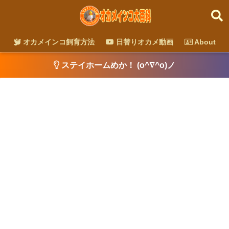
オカメインコ飼育方法
日替りオカメ動画
About
ステイホームめか！ (o^∇^o)ノ